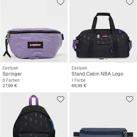
Eastpak
Eastpak
Springer
Stand Cabin NBA Logo
6 Farben
1 Farbe
Preis
Preis
27,99 €
69,99 €