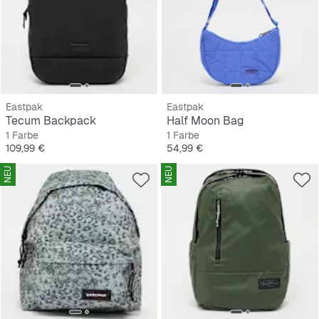
Eastpak
Eastpak
Tecum Backpack
Half Moon Bag
1 Farbe
1 Farbe
Preis
Preis
109,99 €
54,99 €
NEU
NEU