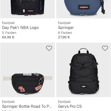
Eastpak
Eastpak
Day Pak'r NBA Logo
Springer
5 Farben
6 Farben
Preis
Preis
64,99 €
27,99 €
Eastpak
Eastpak
Springer Bottle Road To Patches
Gerys Pro CS