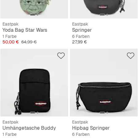
Eastpak
Eastpak
Yoda Bag Star Wars
Springer
1 Farbe
6 Farben
Preis
Originalpreis
Preis
50,00 €
64,99 €
27,99 €
Eastpak
Eastpak
Umhängetasche Buddy
Hipbag Springer
1 Farbe
6 Farben