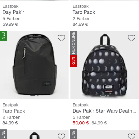
Eastpak
Eastpak
Day Pak'r
Tarp Pack
5 Farben
2 Farben
Preis
Preis
59,99 €
84,99 €
NEU
NUR ONLINE
-23%
Eastpak
Eastpak
Tarp Pack
Day Pak'r Star Wars Death Star
2 Farben
5 Farben
Preis
Preis
Originalpreis
84,99 €
50,00 €
64,99 €