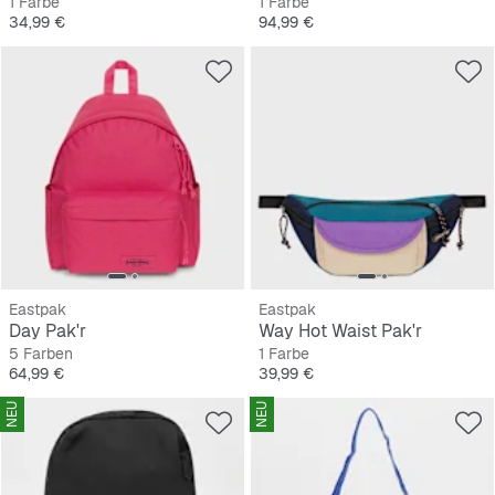
1 Farbe
1 Farbe
Preis
Preis
34,99 €
94,99 €
Eastpak
Eastpak
Day Pak'r
Way Hot Waist Pak'r
5 Farben
1 Farbe
Preis
Preis
64,99 €
39,99 €
NEU
NEU