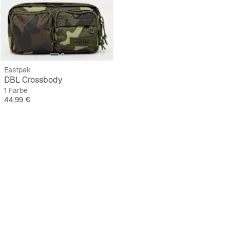
Eastpak
DBL Crossbody
1 Farbe
Preis
44,99 €