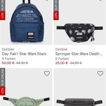
NUR ONLINE
NUR ONLINE
-23%
-28%
Eastpak
Eastpak
Day Pak'r Star Wars Stars
Springer Star Wars Death Star
5 Farben
6 Farben
Preis
Originalpreis
Preis
Originalpreis
50,00 €
64,99 €
25,00 €
34,99 €
NUR ONLINE
-23%