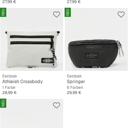
Preis
Preis
27,99 €
27,99 €
NEU
NEU
Eastpak
Eastpak
Athleish Crossbody
Springer
1 Farbe
6 Farben
Preis
Preis
28,99 €
29,99 €
NEU