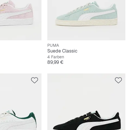
PUMA
Suede Classic
4 Farben
Preis
89,99 €