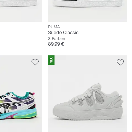
PUMA
Suede Classic
3 Farben
Preis
89,99 €
NEU