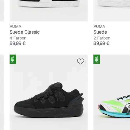
PUMA
PUMA
Suede Classic
Suede
4 Farben
2 Farben
Preis
Preis
89,99 €
89,99 €
NEU
NEU