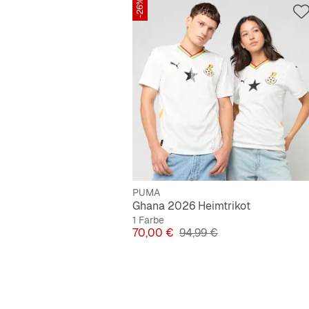
-26%
PUMA
Ghana 2026 Heimtrikot
1 Farbe
Preis
Originalpreis
70,00 €
94,99 €