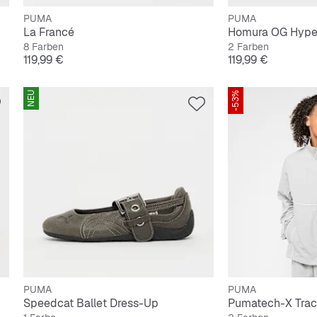
PUMA
PUMA
La Francé
Homura OG Hype
8 Farben
2 Farben
Preis
Preis
119,99 €
119,99 €
NEU
-53%
PUMA
PUMA
Speedcat Ballet Dress-Up
Pumatech-X Tra