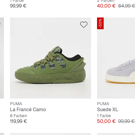
1 Farbe
2 Farben
Preis
Preis
Origina
99,99 €
40,00 €
84,99 
-50%
PUMA
PUMA
La Francé Camo
Suede XL
8 Farben
1 Farbe
Preis
Preis
Origina
119,99 €
50,00 €
99,99 €