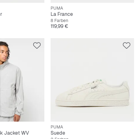
PUMA
r
La France
8 Farben
Preis
119,99 €
PUMA
ck Jacket WV
Suede