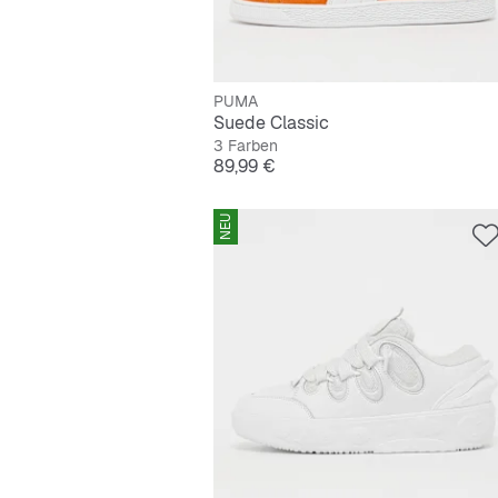
PUMA
Suede Classic
3 Farben
Preis
89,99 €
NEU