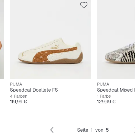
PUMA
PUMA
Speedcat Doellete FS
Speedcat Mixed 
4 Farben
1 Farbe
Preis
Preis
119,99 €
129,99 €
Seite
1
von
5