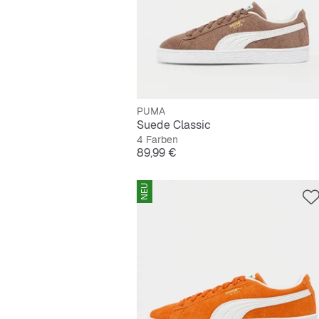
PUMA
Suede Classic
4 Farben
Preis
89,99 €
NEU