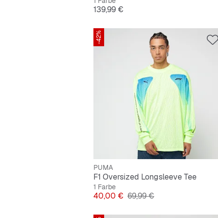
1 Farbe
Preis
139,99 €
-42%
PUMA
F1 Oversized Longsleeve Tee
1 Farbe
Preis
Originalpreis
40,00 €
69,99 €