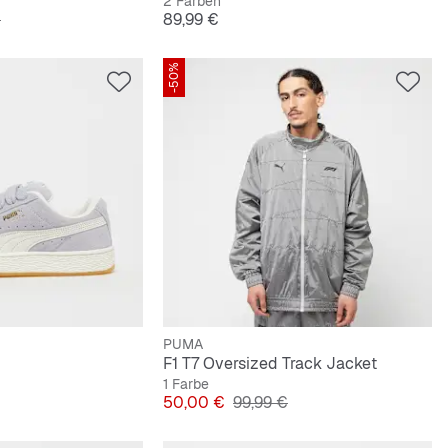
2 Farben
lpreis
Preis
€
89,99 €
-50%
PUMA
F1 T7 Oversized Track Jacket
1 Farbe
lpreis
Preis
Originalpreis
50,00 €
99,99 €