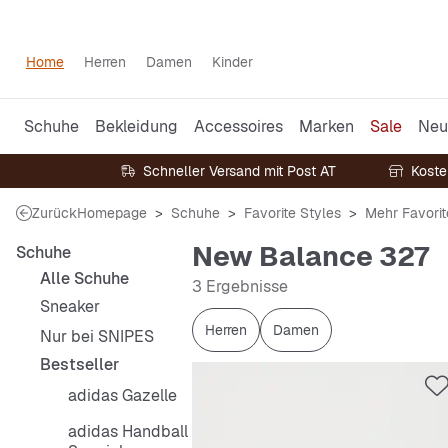
Home
Herren
Damen
Kinder
Schuhe
Bekleidung
Accessoires
Marken
Sale
Neu
Schneller Versand mit Post AT
Koste
Zurück
Homepage
Schuhe
Favorite Styles
Mehr Favorit
New Balance 327
Schuhe
Alle Schuhe
3 Ergebnisse
Sneaker
Herren
Damen
Nur bei SNIPES
Bestseller
adidas Gazelle
adidas Handball