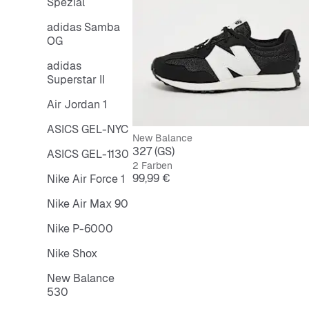
Spezial
adidas Samba
OG
adidas
Superstar II
Air Jordan 1
ASICS GEL-NYC
New Balance
327 (GS)
ASICS GEL-1130
2 Farben
Preis
99,99 €
Nike Air Force 1
Nike Air Max 90
Nike P-6000
Nike Shox
New Balance
530