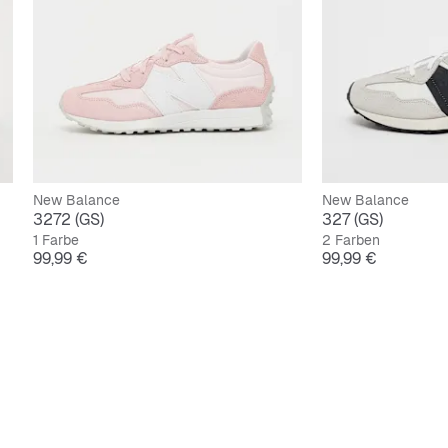
New Balance
New Balance
3272 (GS)
327 (GS)
1 Farbe
2 Farben
Preis
Preis
99,99 €
99,99 €