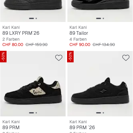
Karl Kani
Karl Kani
89 LXRY PRM`26
89 Tailor
2 Farben
4 Farben
Preis
Originalpreis
Preis
Originalpreis
CHF 80.00
CHF 159.90
CHF 90.00
CHF 134.90
-50%
-50%
Karl Kani
Karl Kani
89 PRM
89 PRM `26