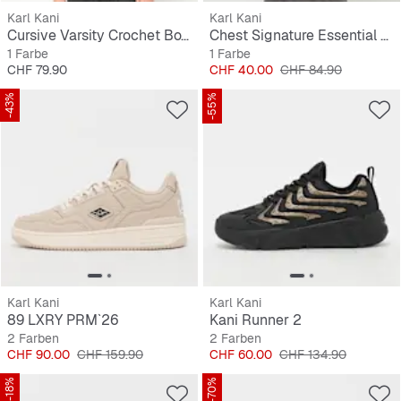
Karl Kani
Karl Kani
Cursive Varsity Crochet Boxy T-Shirt
Chest Signature Essential Zip
1 Farbe
1 Farbe
Preis
Preis
Originalpreis
CHF 79.90
CHF 40.00
CHF 84.90
-43%
-55%
Karl Kani
Karl Kani
89 LXRY PRM`26
Kani Runner 2
2 Farben
2 Farben
Preis
Originalpreis
Preis
Originalpreis
CHF 90.00
CHF 159.90
CHF 60.00
CHF 134.90
-18%
-70%