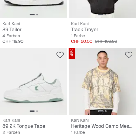
Karl Kani
Karl Kani
89 Tailor
Track Troyer
4 Farben
1 Farbe
Preis
Preis
Originalpreis
CHF 119.90
CHF 60.00
CHF 109.90
-49%
Karl Kani
Karl Kani
89 2K Tongue Tape
Heritage Wood Camo Mesh Boxy Jersey
2 Farben
1 Farbe