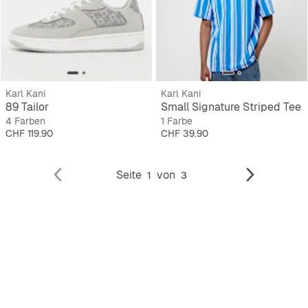
Karl Kani
Karl Kani
89 Tailor
Small Signature Striped Tee
4 Farben
1 Farbe
Preis
Preis
CHF 119.90
CHF 39.90
Seite
von
1
3