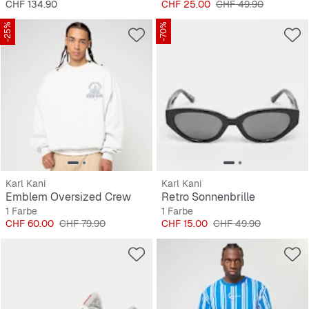
Preis
Preis
Originalpreis
CHF 134.90
CHF 25.00
CHF 49.90
-25%
-70%
Karl Kani
Karl Kani
Emblem Oversized Crew
Retro Sonnenbrille
1 Farbe
1 Farbe
Preis
Originalpreis
Preis
Originalpreis
CHF 60.00
CHF 79.90
CHF 15.00
CHF 49.90