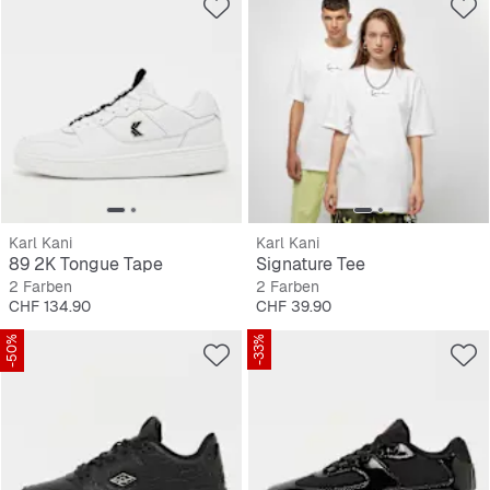
Karl Kani
Karl Kani
89 2K Tongue Tape
Signature Tee
2 Farben
2 Farben
Preis
Preis
CHF 134.90
CHF 39.90
-50%
-33%