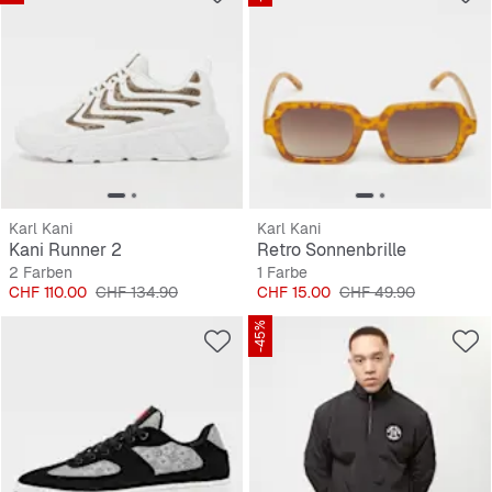
Karl Kani
Karl Kani
Kani Runner 2
Retro Sonnenbrille
2 Farben
1 Farbe
Preis
Originalpreis
Preis
Originalpreis
CHF 110.00
CHF 134.90
CHF 15.00
CHF 49.90
-45%