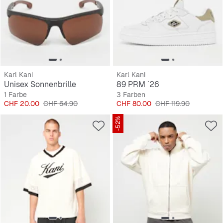
Karl Kani
Karl Kani
Unisex Sonnenbrille
89 PRM `26
1 Farbe
3 Farben
Preis
Originalpreis
Preis
Originalpreis
CHF 20.00
CHF 64.90
CHF 80.00
CHF 119.90
-52%