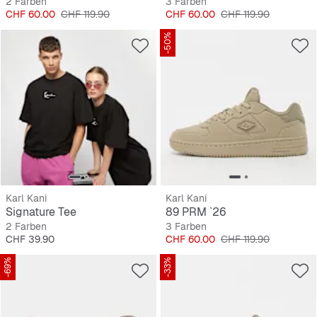
2 Farben
3 Farben
Preis
Originalpreis
Preis
Originalpreis
CHF 60.00
CHF 119.90
CHF 60.00
CHF 119.90
-50%
Karl Kani
Karl Kani
Signature Tee
89 PRM `26
2 Farben
3 Farben
Preis
Preis
Originalpreis
CHF 39.90
CHF 60.00
CHF 119.90
-69%
-33%