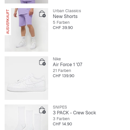
Urban Classics
AUSVERKAUFT
New Shorts
5 Farben
Preis
CHF 39.90
Nike
Air Force 1 '07
21 Farben
Preis
CHF 139.90
SNIPES
3 PACK - Crew Sock
3 Farben
Preis
CHF 14.90