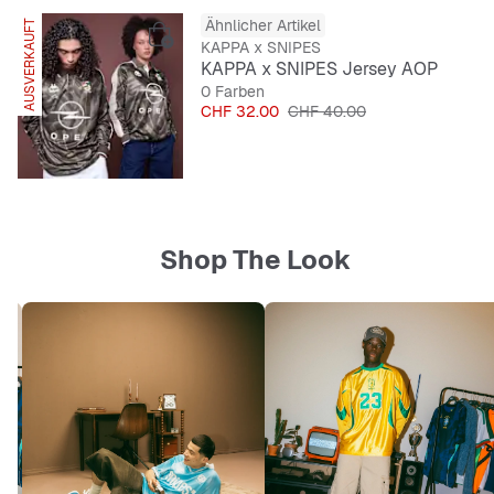
Ähnlicher Artikel
AUSVERKAUFT
SNIPES EXKLUSIV
KAPPA x SNIPES
KAPPA x SNIPES Jersey AOP
0 Farben
Preis
Originalpreis
CHF 32.00
CHF 40.00
Shop The Look