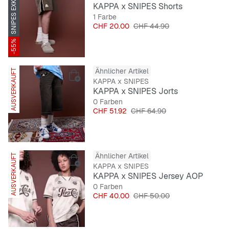
SNIPES EXKLUSIV
KAPPA x SNIPES Shorts
1 Farbe
Preis
Originalpreis
CHF 20.00
CHF 44.90
-55%
Ähnlicher Artikel
AUSVERKAUFT
SNIPES EXKLUSIV
KAPPA x SNIPES
KAPPA x SNIPES Jorts
0 Farben
Preis
Originalpreis
CHF 51.92
CHF 64.90
Ähnlicher Artikel
AUSVERKAUFT
SNIPES EXKLUSIV
KAPPA x SNIPES
KAPPA x SNIPES Jersey AOP
0 Farben
Preis
Originalpreis
CHF 40.00
CHF 50.00