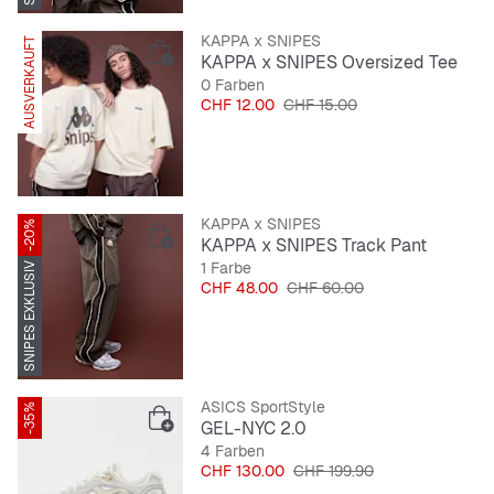
KAPPA x SNIPES
AUSVERKAUFT
SNIPES EXKLUSIV
KAPPA x SNIPES Oversized Tee
0 Farben
Preis
Originalpreis
CHF 12.00
CHF 15.00
KAPPA x SNIPES
-20%
KAPPA x SNIPES Track Pant
1 Farbe
SNIPES EXKLUSIV
Preis
Originalpreis
CHF 48.00
CHF 60.00
ASICS SportStyle
-35%
GEL-NYC 2.0
4 Farben
Preis
Originalpreis
CHF 130.00
CHF 199.90