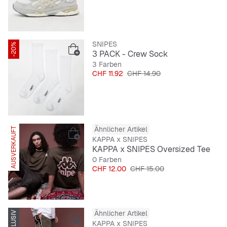
SNIPES
-20%
3 PACK - Crew Sock
3 Farben
Preis
Originalpreis
CHF 11.92
CHF 14.90
Ähnlicher Artikel
AUSVERKAUFT
SNIPES EXKLUSIV
KAPPA x SNIPES
KAPPA x SNIPES Oversized Tee
0 Farben
Preis
Originalpreis
CHF 12.00
CHF 15.00
Ähnlicher Artikel
KAPPA x SNIPES