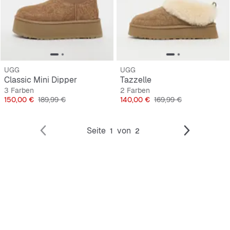
UGG
UGG
Classic Mini Dipper
Tazzelle
3 Farben
2 Farben
Preis
Originalpreis
Preis
Originalpreis
150,00 €
189,99 €
140,00 €
169,99 €
Seite
von
1
2