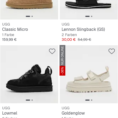
UGG
UGG
Classic Micro
Lennon Slingback (GS)
1 Farbe
2 Farben
Preis
Preis
Originalpreis
159,99 €
30,00 €
54,99 €
NUR ONLINE
-36%
UGG
UGG
Lowmel
Goldenglow