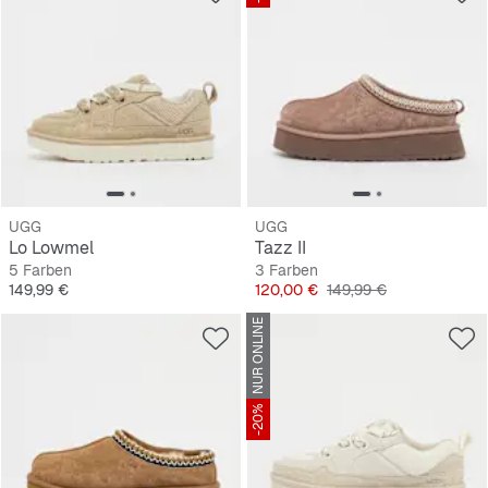
UGG
UGG
Lo Lowmel
Tazz II
5 Farben
3 Farben
Preis
Preis
Originalpreis
149,99 €
120,00 €
149,99 €
NUR ONLINE
-20%