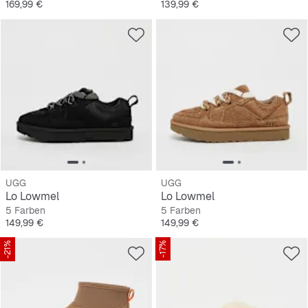
Preis
Preis
169,99 €
139,99 €
UGG
UGG
Lo Lowmel
Lo Lowmel
5 Farben
5 Farben
Preis
Preis
149,99 €
149,99 €
-21%
-17%