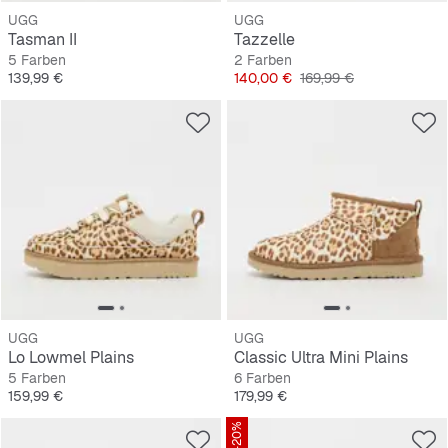
UGG
UGG
Tasman II
Tazzelle
5 Farben
2 Farben
Preis
Preis
Originalpreis
139,99 €
140,00 €
169,99 €
UGG
UGG
Lo Lowmel Plains
Classic Ultra Mini Plains
5 Farben
6 Farben
Preis
Preis
159,99 €
179,99 €
-20%