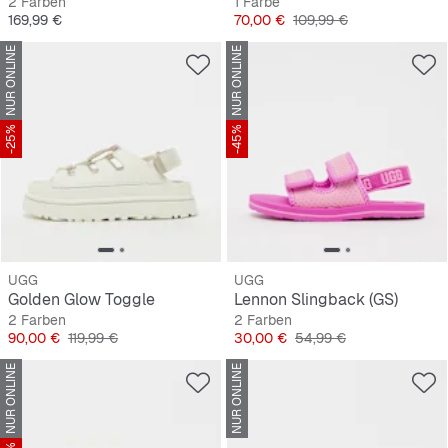
2 Farben
1 Farbe
Preis
Preis
Originalpreis
169,99 €
70,00 €
109,99 €
NUR ONLINE
NUR ONLINE
-25%
-45%
UGG
UGG
Golden Glow Toggle
Lennon Slingback (GS)
2 Farben
2 Farben
Preis
Originalpreis
Preis
Originalpreis
90,00 €
119,99 €
30,00 €
54,99 €
NUR ONLINE
NUR ONLINE