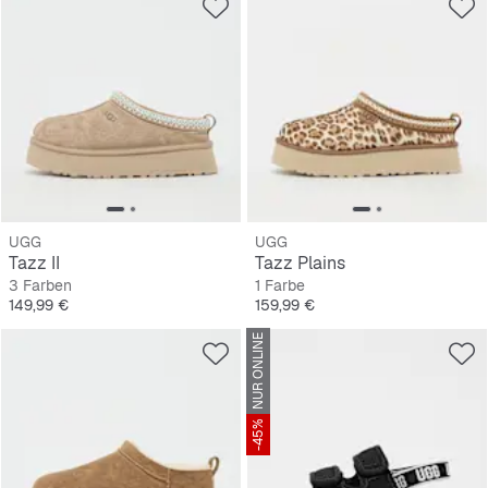
UGG
UGG
Tazz II
Tazz Plains
3 Farben
1 Farbe
Preis
Preis
149,99 €
159,99 €
NUR ONLINE
-45%