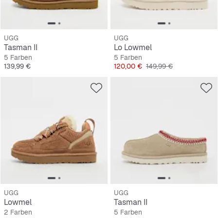
UGG
UGG
Tasman II
Lo Lowmel
5 Farben
5 Farben
Preis
Preis
Originalpreis
139,99 €
120,00 €
149,99 €
UGG
UGG
Lowmel
Tasman II
2 Farben
5 Farben