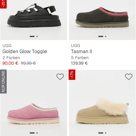
-25%
UGG
UGG
Golden Glow Toggle
Tasman II
2 Farben
5 Farben
Preis
Originalpreis
Preis
90,00 €
119,99 €
139,99 €
NUR ONLINE
-17%