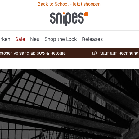
Back to School - jetzt shoppen!
rken
Sale
Neu
Shop the Look
Releases
nloser Versand ab 60€ & Retoure
Kauf auf Rechnung