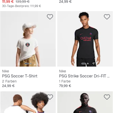
Preis
Originalpreis
Preis
111,99 €
139,99 €
24,99 €
30-Tage-Bestpreis:
111,99 €
Nike
Nike
PSG Soccer T-Shirt
PSG Strike Soccer Dri-FIT Short-Sleeve Top
2 Farben
1 Farbe
Preis
Preis
24,99 €
79,99 €