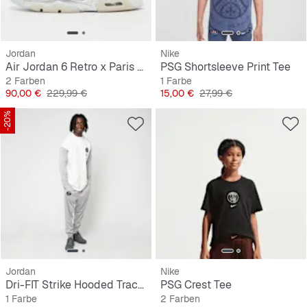
Jordan
Nike
Air Jordan 6 Retro x Paris Saint-Germain "Metallic Silver"
PSG Shortsleeve Print Tee
2 Farben
1 Farbe
Preis
Originalpreis
Preis
Originalpreis
90,00 €
229,99 €
15,00 €
27,99 €
-20%
Jordan
Nike
Dri-FIT Strike Hooded Tracksuit KSE5
PSG Crest Tee
1 Farbe
2 Farben