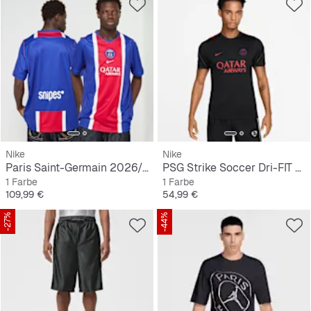
Nike
Nike
Paris Saint-Germain 2026/27 Stadium Home
PSG Strike Soccer Dri-FIT Short-Sleeve Top
1 Farbe
1 Farbe
Preis
Preis
109,99 €
54,99 €
-27%
-44%