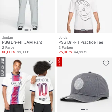
Jordan
Jordan
PSG Dri-FIT JAM Pant
PSG Dri-FIT Practice Tee
2 Farben
2 Farben
Preis
Originalpreis
Preis
Originalpreis
60,00 €
99,99 €
25,00 €
44,99 €
NUR ONLINE
-39%