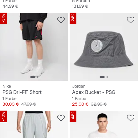
1 Farbe
5 Farben
Preis
Preis
44,99 €
131,99 €
-37%
-24%
Nike
Jordan
PSG Dri-FIT Short
Apex Bucket - PSG
1 Farbe
1 Farbe
Preis
Originalpreis
Preis
Originalpreis
30,00 €
47,99 €
25,00 €
32,99 €
-40%
-44%