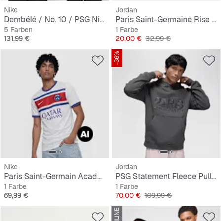
Nike
Jordan
Dembélé / No. 10 / PSG Nike Away Stadium 2026/27
Paris Saint-Germaine Rise Structured Hat
5 Farben
1 Farbe
Preis
Preis
Originalpreis
131,99 €
20,00 €
32,99 €
-36%
Nike
Jordan
Paris Saint-Germain Academy Pro Pre-Match Home 2026/27
PSG Statement Fleece Pullover
1 Farbe
1 Farbe
Preis
Preis
Originalpreis
69,99 €
70,00 €
109,99 €