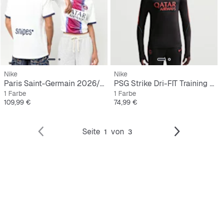
Nike
Nike
Paris Saint-Germain 2026/27 Stadium Away
PSG Strike Dri-FIT Training Drill Top
1 Farbe
1 Farbe
Preis
Preis
109,99 €
74,99 €
Seite
von
1
3