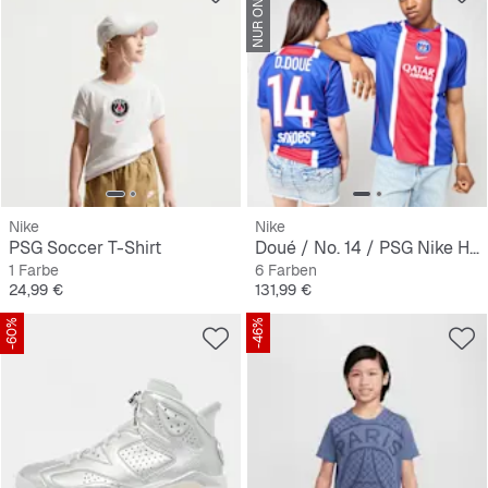
NUR ONLINE
Nike
Nike
PSG Soccer T-Shirt
Doué / No. 14 / PSG Nike Home Stadium 2026/27
1 Farbe
6 Farben
Preis
Preis
24,99 €
131,99 €
-60%
-46%