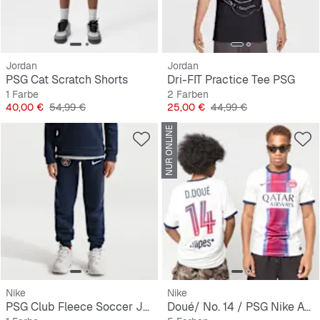
Jordan
Jordan
PSG Cat Scratch Shorts
Dri-FIT Practice Tee PSG
1 Farbe
2 Farben
Preis
Originalpreis
Preis
Originalpreis
40,00 €
54,99 €
25,00 €
44,99 €
NUR ONLINE
Nike
Nike
PSG Club Fleece Soccer Joggers
Doué/ No. 14 / PSG Nike Away Stadium 2026/27