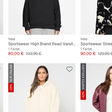
Nike
Nike
Sportswear High Brand Read Varsity Jacket
1 Farbe
1 Farbe
Preis
Originalpreis
Preis
Original
80,00 €
109,99 €
90,00 €
129,99 
NUR ONLINE
SNIPES EXKLUSIV
-28%
-42%