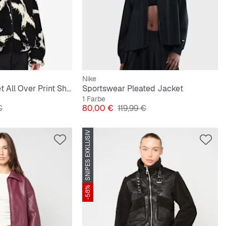
Nike
Sportswear Street All Over Print Sherpa
Sportswear Pleated Jacket
1 Farbe
preis
Preis
Originalpreis
€
80,00 €
119,99 €
SNIPES EXKLUSIV
-58%