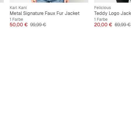
Karl Kani
Felicious
Metal Signature Faux Fur Jacket
Teddy Logo Jack
1 Farbe
1 Farbe
Preis
Originalpreis
Preis
Origina
50,00 €
99,99 €
20,00 €
69,99 €