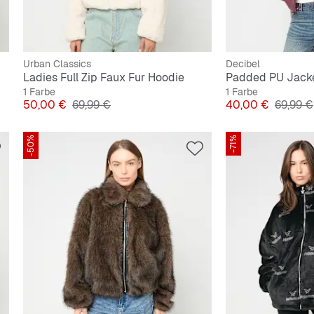
Urban Classics
Decibel
Ladies Full Zip Faux Fur Hoodie
Padded PU Jack
1 Farbe
1 Farbe
Preis
Originalpreis
Preis
Origina
50,00 €
69,99 €
40,00 €
69,99 €
-50%
-71%