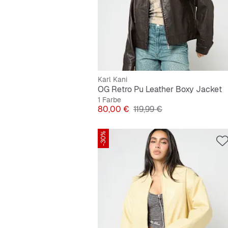
Karl Kani
OG Retro Pu Leather Boxy Jacket
1 Farbe
Preis
Originalpreis
80,00 €
119,99 €
-30%