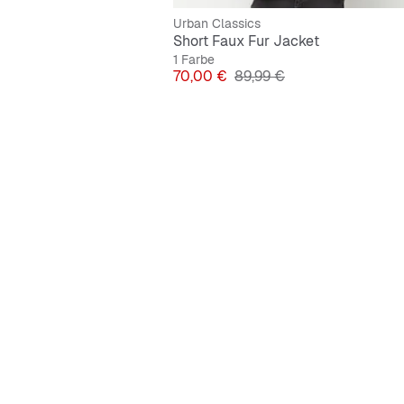
Urban Classics
Short Faux Fur Jacket
1 Farbe
Preis
Originalpreis
70,00 €
89,99 €