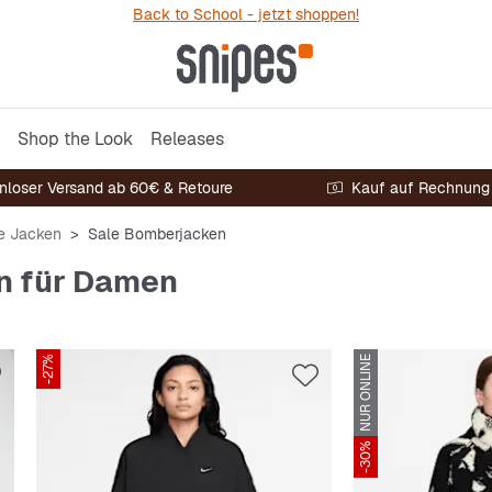
Back to School - jetzt shoppen!
Shop the Look
Releases
nloser Versand ab 60€ & Retoure
Kauf auf Rechnung
e Jacken
Sale Bomberjacken
n für Damen
-27%
NUR ONLINE
-30%