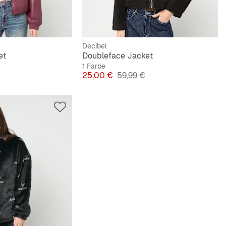
Decibel
et
Doubleface Jacket
1 Farbe
lpreis
Preis
Originalpreis
25,00 €
59,99 €