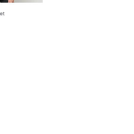
et
lpreis