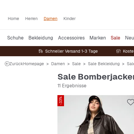
Home
Herren
Damen
Kinder
Schuhe
Bekleidung
Accessoires
Marken
Sale
Neu
Schneller Versand 1-3 Tage
Koste
Zurück
Homepage
Damen
Sale
Sale Bekleidung
Sal
Sale Bomberjacke
11 Ergebnisse
-33%