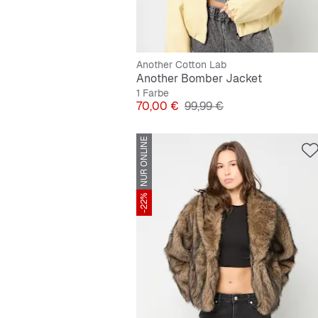
Another Cotton Lab
Another Bomber Jacket
1 Farbe
Preis
Originalpreis
70,00 €
99,99 €
NUR ONLINE
-22%