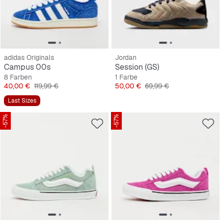
adidas Originals
Jordan
Campus 00s
Session (GS)
8 Farben
1 Farbe
Preis
Originalpreis
Preis
Originalpreis
40,00 €
119,99 €
50,00 €
69,99 €
Last Sizes
-57%
-57%