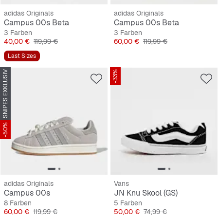
adidas Originals
adidas Originals
Campus 00s Beta
Campus 00s Beta
3 Farben
3 Farben
Preis
Originalpreis
Preis
Originalpreis
40,00 €
119,99 €
60,00 €
119,99 €
Last Sizes
SNIPES EXKLUSIV
-33%
-50%
adidas Originals
Vans
Campus 00s
JN Knu Skool (GS)
8 Farben
5 Farben
Preis
Originalpreis
Preis
Originalpreis
60,00 €
119,99 €
50,00 €
74,99 €