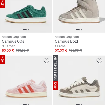
-27%
adidas Originals
adidas Originals
Campus 00s
Campus Bold
8 Farben
1 Farbe
Preis
Originalpreis
Preis
Originalpreis
80,00 €
109,99 €
50,00 €
139,99 €
-66%
SNIPES EXKLUSIV
-50%