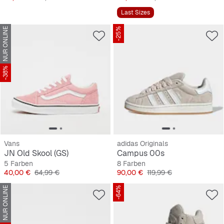
Last Sizes
NUR ONLINE
-25%
-38%
Vans
adidas Originals
JN Old Skool (GS)
Campus 00s
5 Farben
8 Farben
Preis
Originalpreis
Preis
Originalpreis
40,00 €
64,99 €
90,00 €
119,99 €
NUR ONLINE
-64%