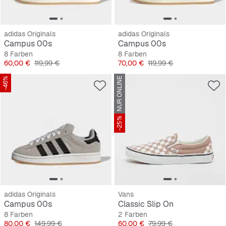
adidas Originals
adidas Originals
Campus 00s
Campus 00s
8 Farben
8 Farben
Preis
Originalpreis
Preis
Originalpreis
60,00 €
119,99 €
70,00 €
119,99 €
-46%
NUR ONLINE
-25%
adidas Originals
Vans
Campus 00s
Classic Slip On
8 Farben
2 Farben
Preis
Originalpreis
Preis
Originalpreis
80,00 €
149,99 €
60,00 €
79,99 €