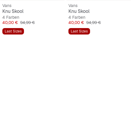
Vans
Vans
Knu Skool
Knu Skool
4 Farben
4 Farben
Preis
Originalpreis
Preis
Originalpreis
40,00 €
94,99 €
40,00 €
94,99 €
Last Sizes
Last Sizes