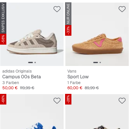
SNIPES EXKLUSIV
NUR ONLINE
-33%
-58%
adidas Originals
Vans
Campus 00s Beta
Sport Low
3 Farben
1 Farbe
Preis
Originalpreis
Preis
Originalpreis
50,00 €
119,99 €
60,00 €
89,99 €
-66%
-28%