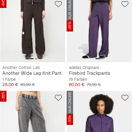
-64%
NUR ONLINE
-25%
Another Cotton Lab
adidas Originals
Another Wide Leg Knit Pant
Firebird Trackpants
1 Farbe
19 Farben
Preis
Originalpreis
Preis
Originalpreis
25,00 €
69,99 €
60,00 €
79,99 €
-38%
NUR ONLINE
-33%