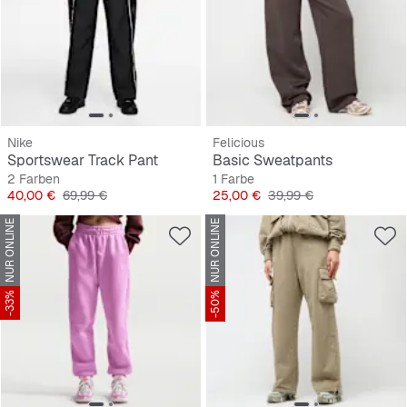
Nike
Felicious
Sportswear Track Pant
Basic Sweatpants
2 Farben
1 Farbe
Preis
Originalpreis
Preis
Originalpreis
40,00 €
69,99 €
25,00 €
39,99 €
NUR ONLINE
NUR ONLINE
-33%
-50%