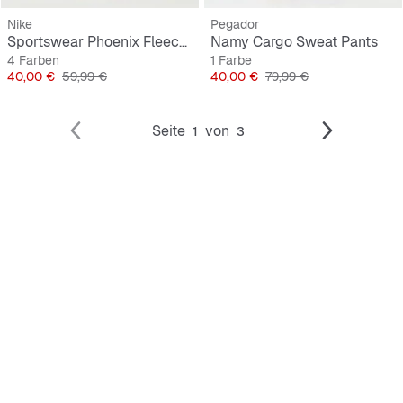
Nike
Pegador
Sportswear Phoenix Fleece High-Waisted Oversized Sweatpants
Namy Cargo Sweat Pants
4 Farben
1 Farbe
Preis
Originalpreis
Preis
Originalpreis
40,00 €
59,99 €
40,00 €
79,99 €
Seite
von
1
3