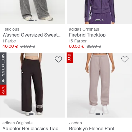
Felicious
adidas Originals
Washed Oversized Sweatpants
Firebrid Tracktop
1 Farbe
15 Farben
Preis
Originalpreis
Preis
Originalpreis
40,00 €
64,99 €
60,00 €
89,99 €
SNIPES EXKLUSIV
-38%
-28%
adidas Originals
Jordan
Adicolor Neuclassics Track Pants
Brooklyn Fleece Pant