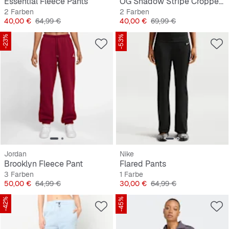
Essential Fleece Pants
OG Shadow Stripe Cropped Trackjacket
2 Farben
2 Farben
Preis
Originalpreis
Preis
Originalpreis
40,00 €
64,99 €
40,00 €
69,99 €
-23%
-53%
Jordan
Nike
Brooklyn Fleece Pant
Flared Pants
3 Farben
1 Farbe
Preis
Originalpreis
Preis
Originalpreis
50,00 €
64,99 €
30,00 €
64,99 €
-42%
-45%