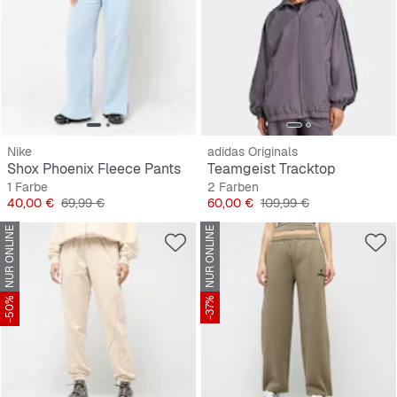
Nike
adidas Originals
Shox Phoenix Fleece Pants
Teamgeist Tracktop
1 Farbe
2 Farben
Preis
Originalpreis
Preis
Originalpreis
40,00 €
69,99 €
60,00 €
109,99 €
NUR ONLINE
NUR ONLINE
-50%
-37%