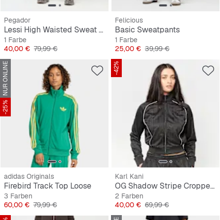
Pegador
Felicious
Lessi High Waisted Sweat Pants
Basic Sweatpants
1 Farbe
1 Farbe
Preis
Originalpreis
Preis
Originalpreis
40,00 €
79,99 €
25,00 €
39,99 €
NUR ONLINE
-42%
-25%
adidas Originals
Karl Kani
Firebird Track Top Loose
OG Shadow Stripe Cropped Trackjacket
3 Farben
2 Farben
Preis
Originalpreis
Preis
Originalpreis
60,00 €
79,99 €
40,00 €
69,99 €