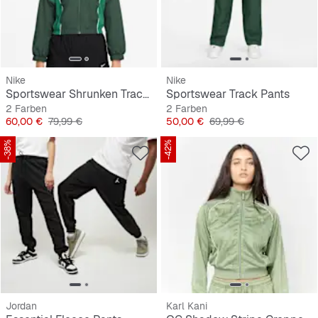
Nike
Nike
Sportswear Shrunken Track Jacket
Sportswear Track Pants
2 Farben
2 Farben
Preis
Originalpreis
Preis
Originalpreis
60,00 €
79,99 €
50,00 €
69,99 €
-38%
-42%
Jordan
Karl Kani