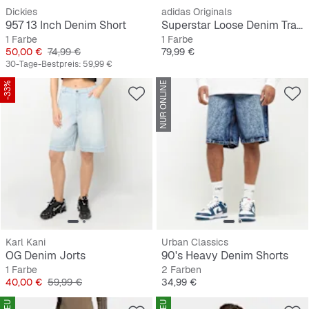
Dickies
adidas Originals
957 13 Inch Denim Short
Superstar Loose Denim Track Top
1 Farbe
1 Farbe
Preis
Originalpreis
Preis
50,00 €
74,99 €
79,99 €
30-Tage-Bestpreis:
59,99 €
-33%
NUR ONLINE
Karl Kani
Urban Classics
OG Denim Jorts
90's Heavy Denim Shorts
1 Farbe
2 Farben
Preis
Originalpreis
Preis
40,00 €
59,99 €
34,99 €
NEU
NEU