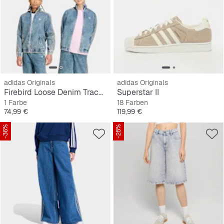
adidas Originals
adidas Originals
Firebird Loose Denim Track Top
Superstar II
1 Farbe
18 Farben
Preis
Preis
74,99 €
119,99 €
-36%
-28%