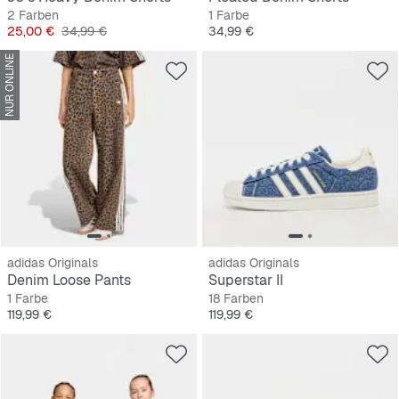
2 Farben
1 Farbe
Preis
Originalpreis
Preis
25,00 €
34,99 €
34,99 €
NUR ONLINE
adidas Originals
adidas Originals
Denim Loose Pants
Superstar II
1 Farbe
18 Farben
Preis
Preis
119,99 €
119,99 €