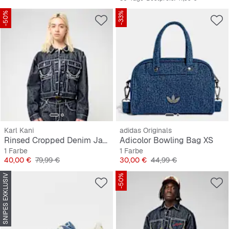
-50%
-33%
Karl Kani
adidas Originals
Rinsed Cropped Denim Jacket
Adicolor Bowling Bag XS
1 Farbe
1 Farbe
Preis
Originalpreis
Preis
Originalpreis
40,00 €
79,99 €
30,00 €
44,99 €
SNIPES EXKLUSIV
-50%