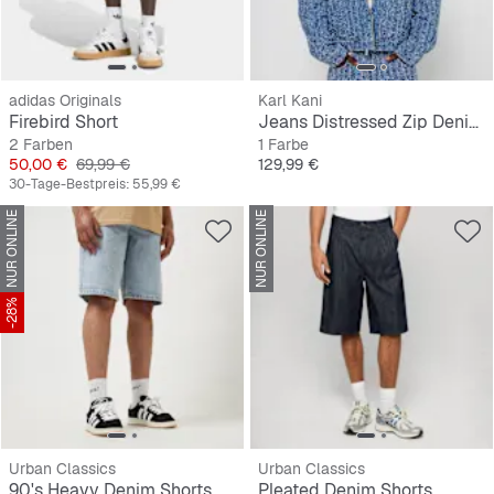
adidas Originals
Karl Kani
Firebird Short
Jeans Distressed Zip Denim Jacket
2 Farben
1 Farbe
Preis
Originalpreis
Preis
50,00 €
69,99 €
129,99 €
30-Tage-Bestpreis:
55,99 €
NUR ONLINE
NUR ONLINE
-28%
Urban Classics
Urban Classics
90's Heavy Denim Shorts
Pleated Denim Shorts