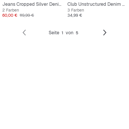
Jeans Cropped Silver Denim Jacket
Club Unstructured Denim Cap
2 Farben
3 Farben
Preis
Originalpreis
Preis
60,00 €
119,99 €
34,99 €
Seite
von
1
5