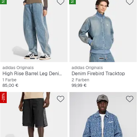
adidas Originals
adidas Originals
High Rise Barrel Leg Denim Pant
Denim Firebird Tracktop
1 Farbe
2 Farben
Preis
Preis
85,00 €
99,99 €
-28%