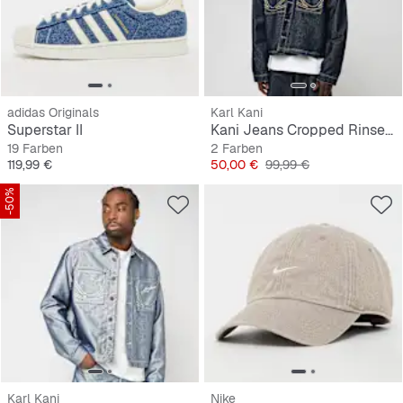
adidas Originals
Karl Kani
Superstar II
Kani Jeans Cropped Rinsed Denim Jacket
19 Farben
2 Farben
Preis
Preis
Originalpreis
119,99 €
50,00 €
99,99 €
-50%
Karl Kani
Nike