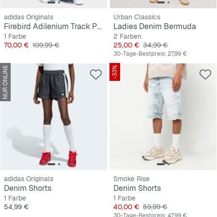
adidas Originals
Urban Classics
Firebird Adilenium Track Pants Denim
Ladies Denim Bermuda
1 Farbe
2 Farben
Preis
Originalpreis
Preis
Originalpreis
70,00 €
109,99 €
25,00 €
34,99 €
30-Tage-Bestpreis:
27,99 €
NUR ONLINE
-33%
adidas Originals
Smoke Rise
Denim Shorts
Denim Shorts
1 Farbe
1 Farbe
Preis
Preis
Originalpreis
54,99 €
40,00 €
59,99 €
30-Tage-Bestpreis:
47,99 €