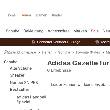
Home
Herren
Damen
Kinder
Schuhe
Bekleidung
Accessoires
Marken
Sale
Neu
Schneller Versand 1-3 Tage
Koste
Zurück
Homepage
Herren
Schuhe
Favorite Styles
Me
Adidas Gazelle für
Schuhe
Alle Schuhe
0 Ergebnisse
Sneaker
Nur bei SNIPES
Leider können wir keine Ergebni
Bestseller
adidas Handball
Spezial