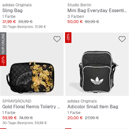
adidas Originals
Studio Berlin
Sling Bag
Mini Bag Everyday Essential Bag Dahlem
1 Farbe
3 Farben
Preis
Originalpreis
Preis
Originalpreis
31,99 €
39,99 €
50,00 €
69,99 €
30-Tage-Bestpreis:
31,99 €
NUR ONLINE
-28%
-20%
SPRAYGROUND
adidas Originals
Gold Floral Remis Toiletry Brick
Adicolor Small Item Bag
1 Farbe
1 Farbe
Preis
Originalpreis
Preis
Originalpreis
59,99 €
74,99 €
20,00 €
27,99 €
30-Tage-Bestpreis:
59,99 €