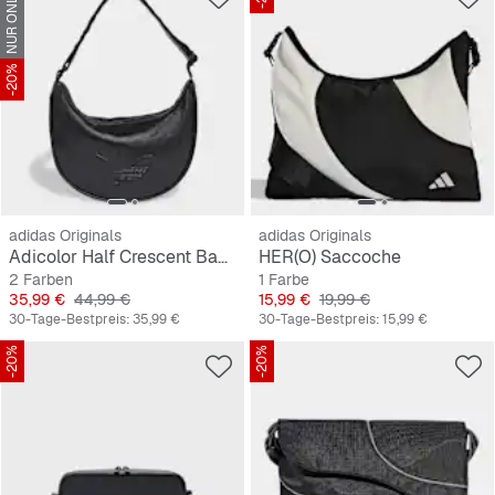
NUR ONLINE
-20%
adidas Originals
adidas Originals
Adicolor Half Crescent Bag Metallic PU
HER(O) Saccoche
2 Farben
1 Farbe
Preis
Originalpreis
Preis
Originalpreis
35,99 €
44,99 €
15,99 €
19,99 €
30-Tage-Bestpreis:
35,99 €
30-Tage-Bestpreis:
15,99 €
-20%
-20%