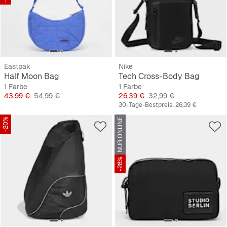
Eastpak
Nike
Half Moon Bag
Tech Cross-Body Bag
1 Farbe
1 Farbe
Preis
Originalpreis
Preis
Originalpreis
43,99 €
54,99 €
26,39 €
32,99 €
30-Tage-Bestpreis:
26,39 €
-20%
NUR ONLINE
-28%