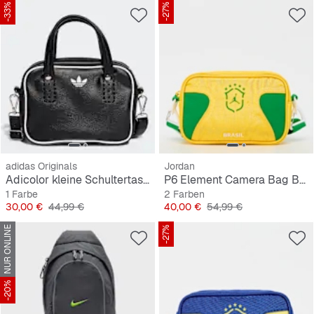
-33%
-27%
adidas Originals
Jordan
Adicolor kleine Schultertasche
P6 Element Camera Bag Brazil
1 Farbe
2 Farben
Preis
Originalpreis
Preis
Originalpreis
30,00 €
44,99 €
40,00 €
54,99 €
NUR ONLINE
-27%
-20%