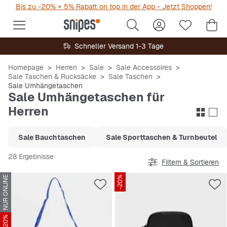
Bis zu -20% + 5% Rabatt on top in der App - Jetzt Shoppen!
Schneller Versand 1-3 Tage
Homepage
Herren
Sale
Sale Accessoires
Sale Taschen & Rucksäcke
Sale Taschen
Sale Umhängetaschen
Sale Umhängetaschen für
Herren
Sale Bauchtaschen
Sale Sporttaschen & Turnbeutel
28 Ergebnisse
Filtern & Sortieren
NUR ONLINE
-20%
-20%