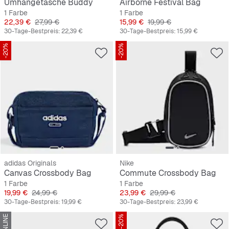
Umhängetasche Buddy
Airborne Festival Bag
1 Farbe
1 Farbe
Preis
Originalpreis
Preis
Originalpreis
22,39 €
27,99 €
15,99 €
19,99 €
30-Tage-Bestpreis:
22,39 €
30-Tage-Bestpreis:
15,99 €
-20%
-20%
adidas Originals
Nike
Canvas Crossbody Bag
Commute Crossbody Bag
1 Farbe
1 Farbe
Preis
Originalpreis
Preis
Originalpreis
19,99 €
24,99 €
23,99 €
29,99 €
30-Tage-Bestpreis:
19,99 €
30-Tage-Bestpreis:
23,99 €
-20%