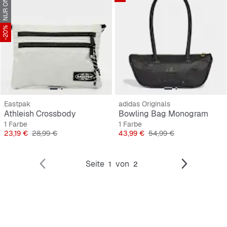
NUR ONLINE
-20%
Eastpak
adidas Originals
Athleish Crossbody
Bowling Bag Monogram
1 Farbe
1 Farbe
Preis
Originalpreis
Preis
Originalpreis
23,19 €
28,99 €
43,99 €
54,99 €
Seite
von
1
2