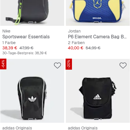
Nike
Jordan
Sportswear Essentials
P6 Element Camera Bag Brazil
1 Farbe
2 Farben
Preis
Originalpreis
Preis
Originalpreis
38,39 €
47,99 €
40,00 €
54,99 €
30-Tage-Bestpreis:
38,39 €
-64%
-20%
adidas Originals
adidas Originals