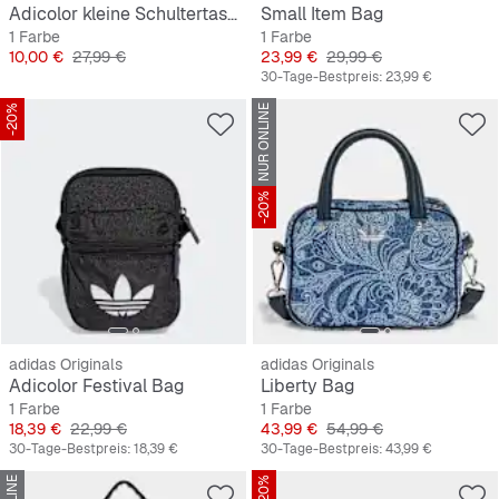
Adicolor kleine Schultertasche
Small Item Bag
1 Farbe
1 Farbe
Preis
Originalpreis
Preis
Originalpreis
10,00 €
27,99 €
23,99 €
29,99 €
30-Tage-Bestpreis:
23,99 €
-20%
NUR ONLINE
-20%
adidas Originals
adidas Originals
Adicolor Festival Bag
Liberty Bag
1 Farbe
1 Farbe
Preis
Originalpreis
Preis
Originalpreis
18,39 €
22,99 €
43,99 €
54,99 €
30-Tage-Bestpreis:
18,39 €
30-Tage-Bestpreis:
43,99 €
-20%