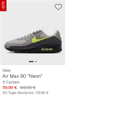
-20%
Nike
Air Max 90 "Neon"
11 Farben
Preis
Originalpreis
119,99 €
149,99 €
30-Tage-Bestpreis:
119,99 €