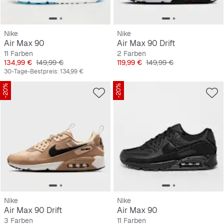
Nike
Nike
Air Max 90
Air Max 90 Drift
11 Farben
2 Farben
Preis
Originalpreis
Preis
Originalpreis
134,99 €
149,99 €
119,99 €
149,99 €
30-Tage-Bestpreis:
134,99 €
-20%
-20%
Nike
Nike
Air Max 90 Drift
Air Max 90
3 Farben
11 Farben