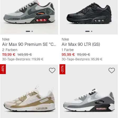
Nike
Nike
Air Max 90 Premium SE "Cinder Cone"
Air Max 90 LTR (GS)
2 Farben
1 Farbe
Preis
Originalpreis
Preis
Originalpreis
119,99 €
149,99 €
95,99 €
119,99 €
30-Tage-Bestpreis:
119,99 €
30-Tage-Bestpreis:
95,99 €
-46%
-20%