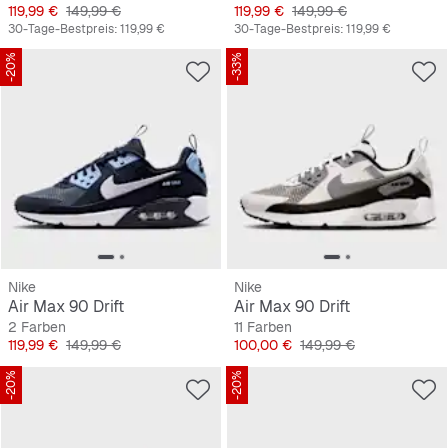
Preis
Originalpreis
Preis
Originalpreis
119,99 €
149,99 €
119,99 €
149,99 €
30-Tage-Bestpreis:
119,99 €
30-Tage-Bestpreis:
119,99 €
-20%
-33%
Nike
Nike
Air Max 90 Drift
Air Max 90 Drift
2 Farben
11 Farben
Preis
Originalpreis
Preis
Originalpreis
119,99 €
149,99 €
100,00 €
149,99 €
-20%
-20%