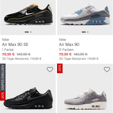
Nike
Nike
Air Max 90 SE
Air Max 90
1 Farbe
11 Farben
Preis
Originalpreis
Preis
Originalpreis
119,99 €
149,99 €
119,99 €
149,99 €
30-Tage-Bestpreis:
119,99 €
30-Tage-Bestpreis:
119,99 €
SNIPES EXKLUSIV
-20%
-20%