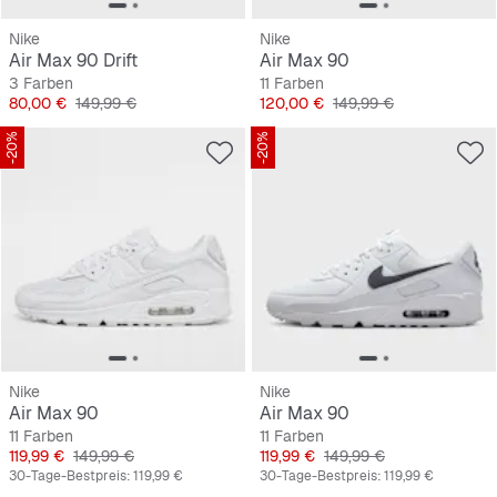
Nike
Nike
Air Max 90 Drift
Air Max 90
3 Farben
11 Farben
Preis
Originalpreis
Preis
Originalpreis
80,00 €
149,99 €
120,00 €
149,99 €
-20%
-20%
Nike
Nike
Air Max 90
Air Max 90
11 Farben
11 Farben
Preis
Originalpreis
Preis
Originalpreis
119,99 €
149,99 €
119,99 €
149,99 €
30-Tage-Bestpreis:
119,99 €
30-Tage-Bestpreis:
119,99 €