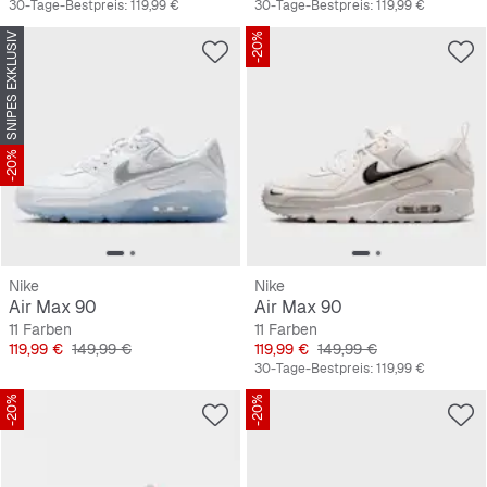
30-Tage-Bestpreis:
119,99 €
30-Tage-Bestpreis:
119,99 €
SNIPES EXKLUSIV
-20%
-20%
Nike
Nike
Air Max 90
Air Max 90
11 Farben
11 Farben
Preis
Originalpreis
Preis
Originalpreis
119,99 €
149,99 €
119,99 €
149,99 €
30-Tage-Bestpreis:
119,99 €
-20%
-20%