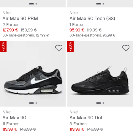
Nike
Nike
Air Max 90 PRM
Air Max 90 Tech (GS)
2 Farben
1 Farbe
Preis
Originalpreis
Preis
Originalpreis
127,99 €
159,99 €
95,99 €
119,99 €
30-Tage-Bestpreis:
127,99 €
30-Tage-Bestpreis:
95,99 €
-20%
-20%
Nike
Nike
Air Max 90
Air Max 90 Drift
11 Farben
3 Farben
Preis
Originalpreis
Preis
Originalpreis
119,99 €
149,99 €
119,99 €
149,99 €