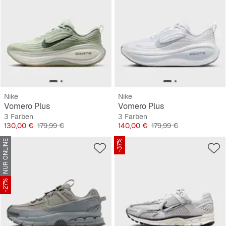
Nike
Nike
Vomero Plus
Vomero Plus
3 Farben
3 Farben
Preis
Originalpreis
Preis
Originalpreis
130,00 €
179,99 €
140,00 €
179,99 €
NUR ONLINE
-37%
-27%