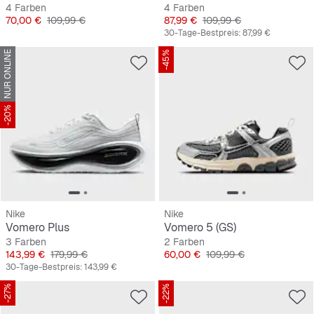
4 Farben
4 Farben
Preis
Originalpreis
Preis
Originalpreis
70,00 €
109,99 €
87,99 €
109,99 €
30-Tage-Bestpreis:
87,99 €
NUR ONLINE
-45%
-20%
Nike
Nike
Vomero Plus
Vomero 5 (GS)
3 Farben
2 Farben
Preis
Originalpreis
Preis
Originalpreis
143,99 €
179,99 €
60,00 €
109,99 €
30-Tage-Bestpreis:
143,99 €
-27%
-22%