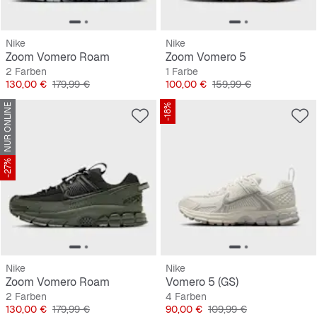
Nike
Nike
Zoom Vomero Roam
Zoom Vomero 5
2 Farben
1 Farbe
Preis
Originalpreis
Preis
Originalpreis
130,00 €
179,99 €
100,00 €
159,99 €
NUR ONLINE
-18%
-27%
Nike
Nike
Zoom Vomero Roam
Vomero 5 (GS)
2 Farben
4 Farben
Preis
Originalpreis
Preis
Originalpreis
130,00 €
179,99 €
90,00 €
109,99 €