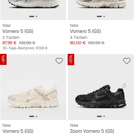
Nike
Nike
Vomero 5 (GS)
Vomero 5 (GS)
2 Farben
4 Farben
Preis
Originalpreis
Preis
Originalpreis
87,99 €
109,99 €
80,00 €
109,99 €
30-Tage-Bestpreis:
87,99 €
-36%
-20%
Nike
Nike
Vomero 5 (GS)
Zoom Vomero 5 (GS)