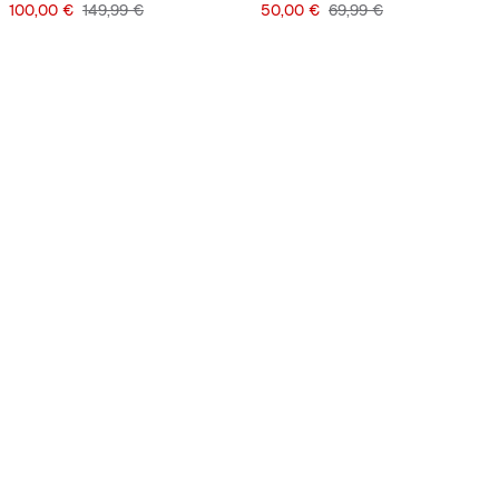
Preis
Originalpreis
Preis
Originalpreis
100,00 €
149,99 €
50,00 €
69,99 €