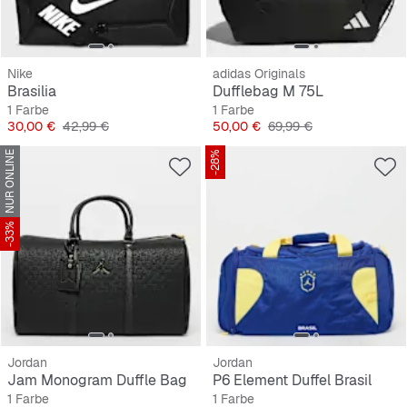
Nike
adidas Originals
Brasilia
Dufflebag M 75L
1 Farbe
1 Farbe
Preis
Originalpreis
Preis
Originalpreis
30,00 €
42,99 €
50,00 €
69,99 €
NUR ONLINE
-28%
-33%
Jordan
Jordan
Jam Monogram Duffle Bag
P6 Element Duffel Brasil
1 Farbe
1 Farbe