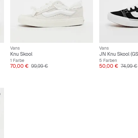
Vans
Vans
Knu Skool
JN Knu Skool (GS
1 Farbe
5 Farben
Preis
Originalpreis
Preis
Origina
70,00 €
99,99 €
50,00 €
74,99 €