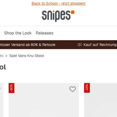
Back to School - jetzt shoppen!
Shop the Look
Releases
nloser Versand ab 60€ & Retoure
Kauf auf Rechnung
es
Sale Vans Knu Skool
ol
-30%
-33%