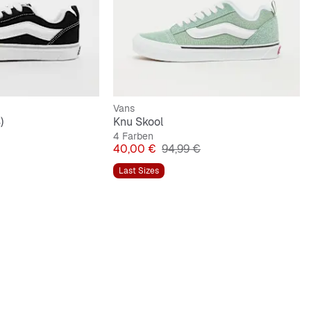
Vans
)
Knu Skool
4 Farben
lpreis
Preis
Originalpreis
40,00 €
94,99 €
Last Sizes