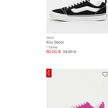
Vans
Knu Skool
1 Farbe
Preis
Originalpreis
60,00 €
94,99 €
-57%