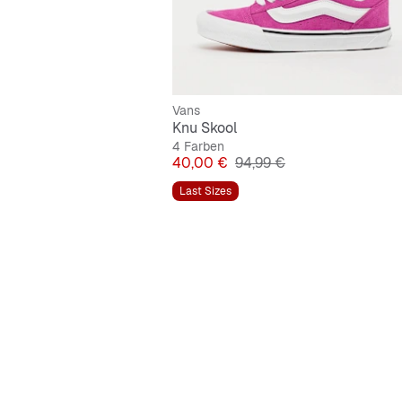
Vans
Knu Skool
4 Farben
Preis
Originalpreis
40,00 €
94,99 €
Last Sizes