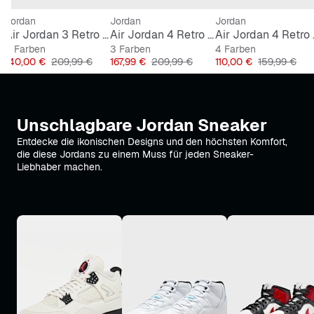
Jordan
Jordan
Jordan
ro "Sweet Beet" (GS)
Air Jordan 3 Retro OG "World's Best Dad"
Air Jordan 4 Retro "Birds of Paradise"
Air Jord
3 Farben
3 Farben
4 Farben
Preis
Originalpreis
Preis
Originalpreis
Preis
Originalpreis
140,00 €
209,99 €
167,99 €
209,99 €
110,00 €
159,99 €
Unschlagbare Jordan Sneaker
Entdecke die ikonischen Designs und den höchsten Komfort,
die diese Jordans zu einem Muss für jeden Sneaker-
Liebhaber machen.