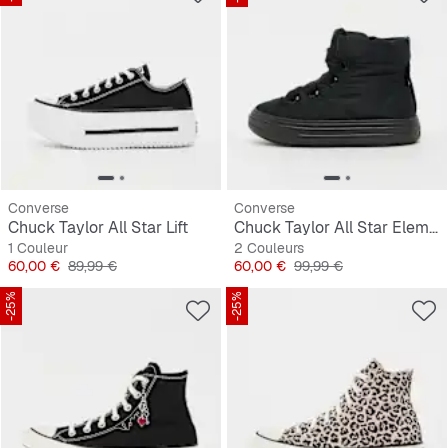
Converse
Converse
Chuck Taylor All Star Lift
Chuck Taylor All Star Elements Boot
1 Couleur
2 Couleurs
Prix
Prix original
Prix
Prix original
60,00 €
89,99 €
60,00 €
99,99 €
-25%
-25%