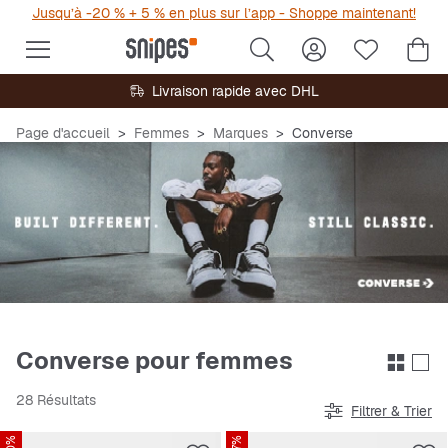
Jusqu’à -20 % + 5 % en plus sur l’app - Shoppe maintenant!
Livraison rapide avec DHL
Page d'accueil
Femmes
Marques
Converse
Converse pour femmes
28 Résultats
Filtrer & Trier