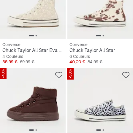
Converse
Converse
Chuck Taylor All Star Eva Lift (GS)
Chuck Taylor All Star
4 Couleurs
6 Couleurs
Prix
Prix original
Prix
Prix original
55,99 €
69,99 €
40,00 €
84,99 €
-40%
-50%