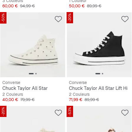
3 Couleurs
1 Couleur
Prix
Prix original
Prix
Prix original
60,00 €
94,99 €
50,00 €
89,99 €
-50%
-20%
Converse
Converse
Chuck Taylor All Star
Chuck Taylor All Star Lift Hi
2 Couleurs
2 Couleurs
Prix
Prix original
Prix
Prix original
40,00 €
79,99 €
71,99 €
89,99 €
-20%
-53%