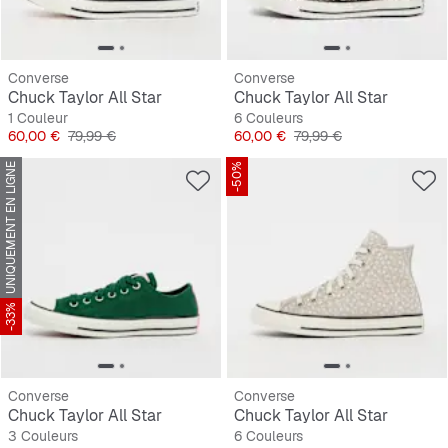
Converse
Converse
Chuck Taylor All Star
Chuck Taylor All Star
1 Couleur
6 Couleurs
Prix
Prix original
Prix
Prix original
60,00 €
79,99 €
60,00 €
79,99 €
UNIQUEMENT EN LIGNE
-50%
-33%
Converse
Converse
Chuck Taylor All Star
Chuck Taylor All Star
3 Couleurs
6 Couleurs