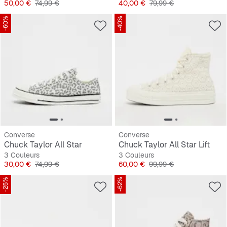
Prix
Prix original
Prix
Prix original
50,00 €
74,99 €
40,00 €
79,99 €
-60%
-40%
Converse
Converse
Chuck Taylor All Star
Chuck Taylor All Star Lift
3 Couleurs
3 Couleurs
Prix
Prix original
Prix
Prix original
30,00 €
74,99 €
60,00 €
99,99 €
-25%
-62%