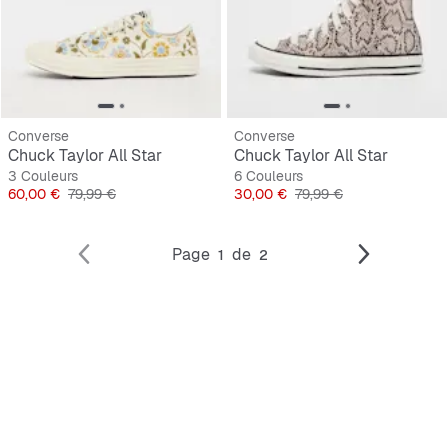
Converse
Converse
Chuck Taylor All Star
Chuck Taylor All Star
3 Couleurs
6 Couleurs
Prix
Prix original
Prix
Prix original
60,00 €
79,99 €
30,00 €
79,99 €
Page
de
1
2