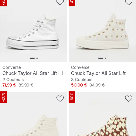
-20%
-47%
Converse
Converse
Chuck Taylor All Star Lift Hi
Chuck Taylor All Star Lift
2 Couleurs
3 Couleurs
Prix
Prix original
Prix
Prix original
71,99 €
89,99 €
50,00 €
94,99 €
-20%
-60%