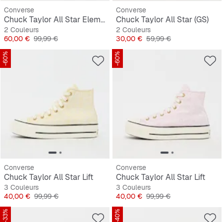
Converse
Converse
Chuck Taylor All Star Elements Boot
Chuck Taylor All Star (GS)
2 Couleurs
2 Couleurs
Prix
Prix original
Prix
Prix original
60,00 €
99,99 €
30,00 €
59,99 €
-60%
-60%
Converse
Converse
Chuck Taylor All Star Lift
Chuck Taylor All Star Lift
3 Couleurs
3 Couleurs
Prix
Prix original
Prix
Prix original
40,00 €
99,99 €
40,00 €
99,99 €
-33%
-40%