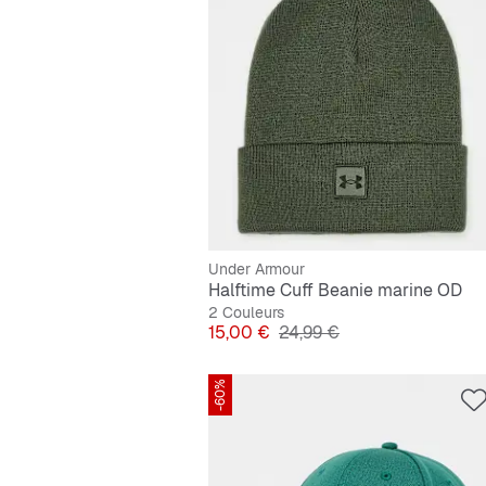
Under Armour
Halftime Cuff Beanie marine OD
2 Couleurs
Prix
Prix original
15,00 €
24,99 €
-60%