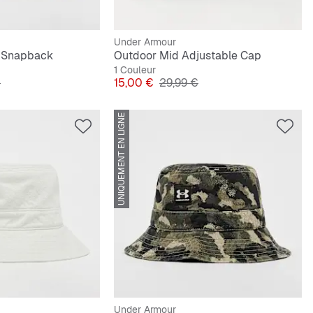
Under Armour
n Snapback
Outdoor Mid Adjustable Cap
1 Couleur
ginal
Prix
Prix original
€
15,00 €
29,99 €
UNIQUEMENT EN LIGNE
Under Armour