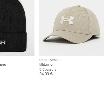
Under Armour
anie
Blitzing
5 Couleurs
inal
Prix
24,99 €