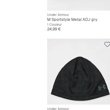
Under Armour
M Sportstyle Metal ADJ gry
1 Couleur
Prix
24,99 €
Under Armour