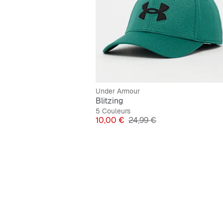
Under Armour
Blitzing
5 Couleurs
Prix
Prix original
10,00 €
24,99 €