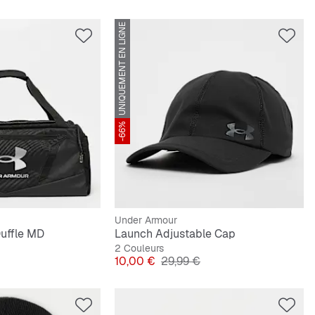
UNIQUEMENT EN LIGNE
-66%
Under Armour
uffle MD
Launch Adjustable Cap
2 Couleurs
Prix
Prix original
10,00 €
29,99 €