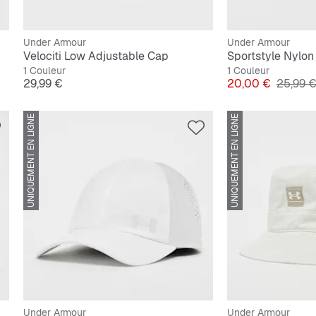
Under Armour
Under Armour
Velociti Low Adjustable Cap
Sportstyle Nylo
1 Couleur
1 Couleur
Prix
Prix
Prix ori
29,99 €
20,00 €
25,99 
UNIQUEMENT EN LIGNE
UNIQUEMENT EN LIGNE
Under Armour
Under Armour