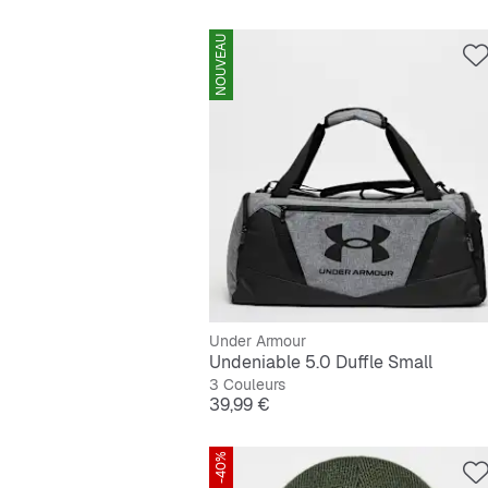
NOUVEAU
Under Armour
Undeniable 5.0 Duffle Small
3 Couleurs
Prix
39,99 €
-40%