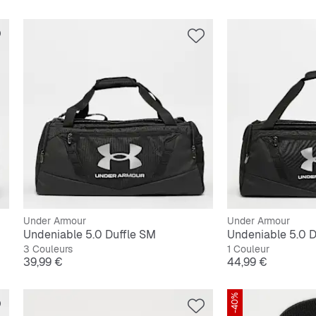
Under Armour
Under Armour
Undeniable 5.0 Duffle SM
Undeniable 5.0 D
3 Couleurs
1 Couleur
Prix
Prix
39,99 €
44,99 €
-40%