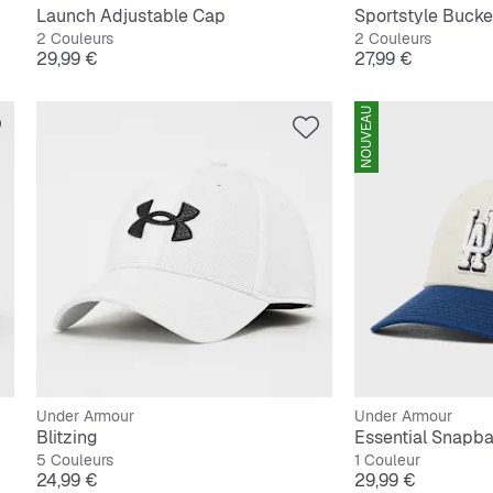
Launch Adjustable Cap
Sportstyle Bucke
2 Couleurs
2 Couleurs
Prix
Prix
29,99 €
27,99 €
NOUVEAU
Under Armour
Under Armour
Blitzing
Essential Snapb
5 Couleurs
1 Couleur
Prix
Prix
24,99 €
29,99 €