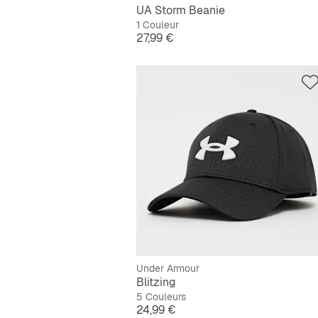
UA Storm Beanie
1 Couleur
Prix
27,99 €
Under Armour
Blitzing
5 Couleurs
Prix
24,99 €