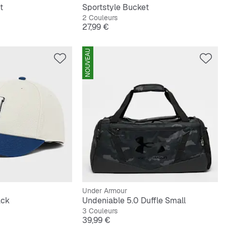
t
Sportstyle Bucket
2 Couleurs
Prix
27,99 €
NOUVEAU
Under Armour
ack
Undeniable 5.0 Duffle Small
3 Couleurs
Prix
39,99 €