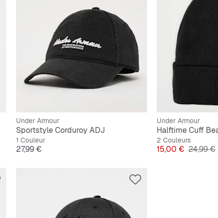
Under Armour
Under Armour
Sportstyle Corduroy ADJ
Halftime Cuff Be
1 Couleur
2 Couleurs
Prix
Prix
Prix orig
27,99 €
15,00 €
24,99 €