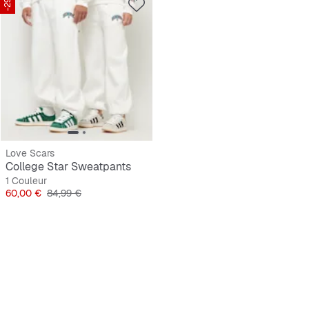
-29%
Love Scars
College Star Sweatpants
1 Couleur
Prix
Prix original
60,00 €
84,99 €