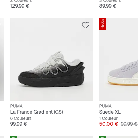
2 Couleurs
3 Couleurs
Prix
Prix
129,99 €
89,99 €
-50%
PUMA
PUMA
La Francé Gradient (GS)
Suede XL
6 Couleurs
1 Couleur
Prix
Prix
Prix ori
99,99 €
50,00 €
99,99 €