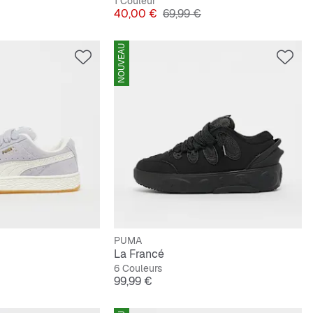
1 Couleur
Prix
Prix original
40,00 €
69,99 €
NOUVEAU
PUMA
La Francé
6 Couleurs
ginal
Prix
99,99 €