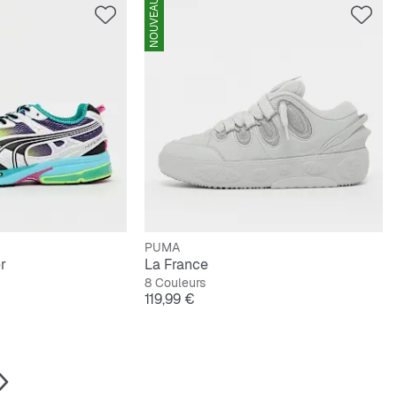
NOUVEAU
PUMA
r
La France
8 Couleurs
Prix
119,99 €