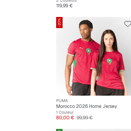
2 Couleurs
Prix
119,99 €
-20%
PUMA
Morocco 2026 Home Jersey
1 Couleur
Prix
Prix original
80,00 €
99,99 €