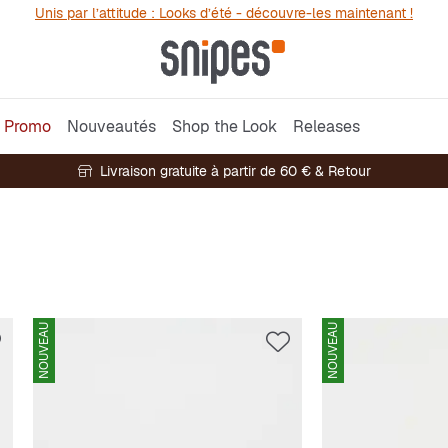
Unis par l’attitude : Looks d’été - découvre-les maintenant !
Promo
Nouveautés
Shop the Look
Releases
Livraison gratuite à partir de 60 € & Retour
NOUVEAU
NOUVEAU