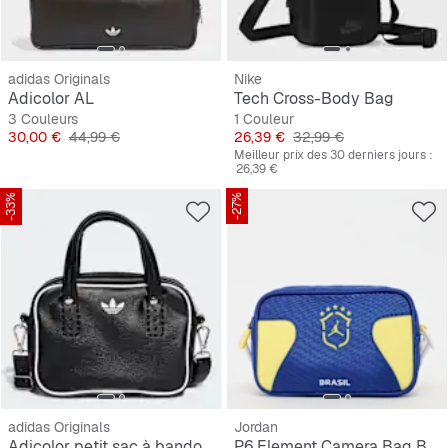
adidas Originals
Nike
Adicolor AL
Tech Cross-Body Bag
3 Couleurs
1 Couleur
Prix
Prix original
Prix
Prix original
30,00 €
44,99 €
26,39 €
32,99 €
Meilleur prix des 30 derniers jours :
26,39 €
-33%
-27%
adidas Originals
Jordan
Adicolor petit sac à bandoulière
P6 Element Camera Bag Brazil