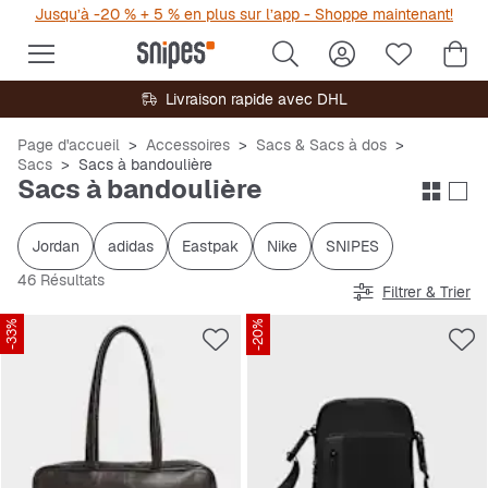
Jusqu’à -20 % + 5 % en plus sur l’app - Shoppe maintenant!
Livraison rapide avec DHL
Page d'accueil
Accessoires
Sacs & Sacs à dos
Sacs
Sacs à bandoulière
Sacs à bandoulière
Jordan
adidas
Eastpak
Nike
SNIPES
46 Résultats
Filtrer & Trier
-33%
-20%