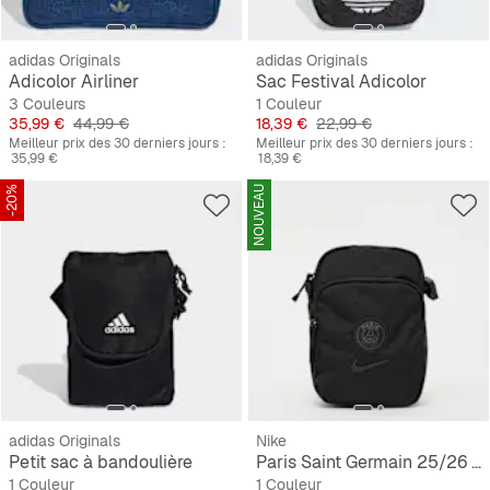
adidas Originals
adidas Originals
Adicolor Airliner
Sac Festival Adicolor
3 Couleurs
1 Couleur
Prix
Prix original
Prix
Prix original
35,99 €
44,99 €
18,39 €
22,99 €
Meilleur prix des 30 derniers jours :
Meilleur prix des 30 derniers jours :
35,99 €
18,39 €
-20%
NOUVEAU
adidas Originals
Nike
Petit sac à bandoulière
Paris Saint Germain 25/26 Heritage Crossbody Sp
1 Couleur
1 Couleur