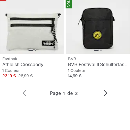
Eastpak
BVB
Athleish Crossbody
BVB Festival II Schultertasche
1 Couleur
1 Couleur
Prix
Prix original
Prix
23,19 €
28,99 €
14,99 €
Page
de
1
2