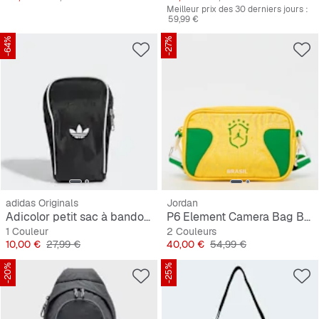
Meilleur prix des 30 derniers jours :
59,99 €
-64%
-27%
adidas Originals
Jordan
Adicolor petit sac à bandoulière
P6 Element Camera Bag Brazil
1 Couleur
2 Couleurs
Prix
Prix original
Prix
Prix original
10,00 €
27,99 €
40,00 €
54,99 €
-20%
-25%