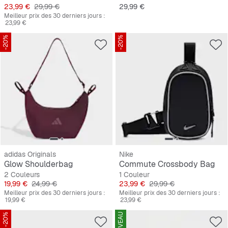
Prix
Prix original
Prix
23,99 €
29,99 €
29,99 €
Meilleur prix des 30 derniers jours :
23,99 €
-20%
-20%
adidas Originals
Nike
Glow Shoulderbag
Commute Crossbody Bag
2 Couleurs
1 Couleur
Prix
Prix original
Prix
Prix original
19,99 €
24,99 €
23,99 €
29,99 €
Meilleur prix des 30 derniers jours :
Meilleur prix des 30 derniers jours :
19,99 €
23,99 €
-20%
NOUVEAU