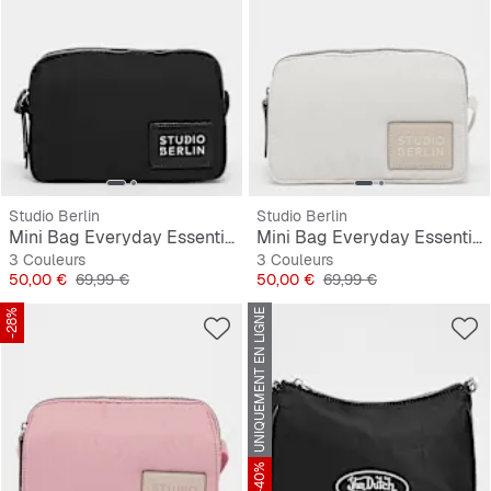
Studio Berlin
Studio Berlin
Mini Bag Everyday Essential Bag Dahlem
Mini Bag Everyday Essential Bag Dahlem
3 Couleurs
3 Couleurs
Prix
Prix original
Prix
Prix original
50,00 €
69,99 €
50,00 €
69,99 €
-28%
UNIQUEMENT EN LIGNE
-40%