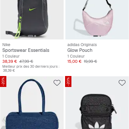
Nike
adidas Originals
Sportswear Essentials
Glow Pouch
1 Couleur
1 Couleur
Prix
Prix original
Prix
Prix original
38,39 €
47,99 €
15,00 €
19,99 €
Meilleur prix des 30 derniers jours :
38,39 €
-20%
-20%