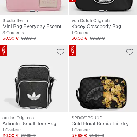
Studio Berlin
Von Dutch Originals
Mini Bag Everyday Essential Bag Dahlem
Kacey Crossbody Bag
3 Couleurs
1 Couleur
Prix
Prix original
Prix
Prix original
50,00 €
69,99 €
60,00 €
99,99 €
-28%
-20%
adidas Originals
SPRAYGROUND
Adicolor Small Item Bag
Gold Floral Remis Toiletry Brick
1 Couleur
1 Couleur
Prix
Prix original
Prix
Prix original
20,00 €
27,99 €
59,99 €
74,99 €