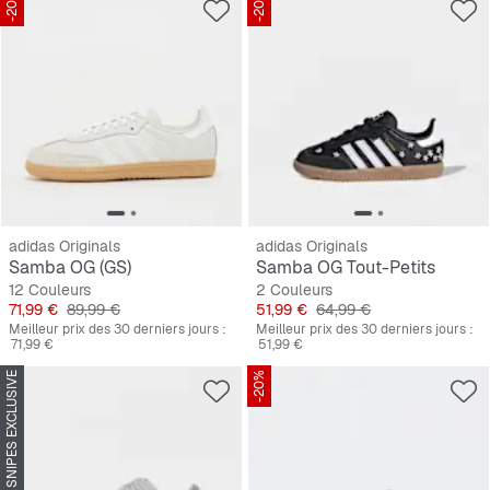
-20%
-20%
adidas Originals
adidas Originals
Samba OG (GS)
Samba OG Tout-Petits
12 Couleurs
2 Couleurs
Prix
Prix original
Prix
Prix original
71,99 €
89,99 €
51,99 €
64,99 €
Meilleur prix des 30 derniers jours :
Meilleur prix des 30 derniers jours :
71,99 €
51,99 €
SNIPES EXCLUSIVE
-20%