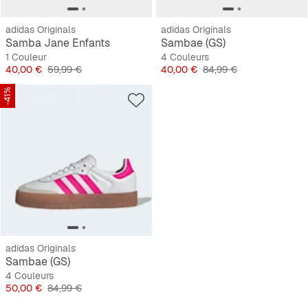
adidas Originals
adidas Originals
Samba Jane Enfants
Sambae (GS)
1 Couleur
4 Couleurs
Prix
Prix original
Prix
Prix original
40,00 €
59,99 €
40,00 €
84,99 €
-41%
adidas Originals
Sambae (GS)
4 Couleurs
Prix
Prix original
50,00 €
84,99 €