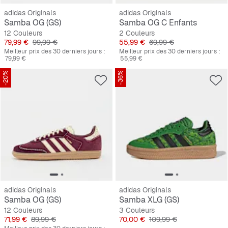
adidas Originals
adidas Originals
Samba OG (GS)
Samba OG C Enfants
12 Couleurs
2 Couleurs
Prix
Prix original
Prix
Prix original
79,99 €
99,99 €
55,99 €
69,99 €
Meilleur prix des 30 derniers jours :
Meilleur prix des 30 derniers jours :
79,99 €
55,99 €
-20%
-36%
adidas Originals
adidas Originals
Samba OG (GS)
Samba XLG (GS)
12 Couleurs
3 Couleurs
Prix
Prix original
Prix
Prix original
71,99 €
89,99 €
70,00 €
109,99 €