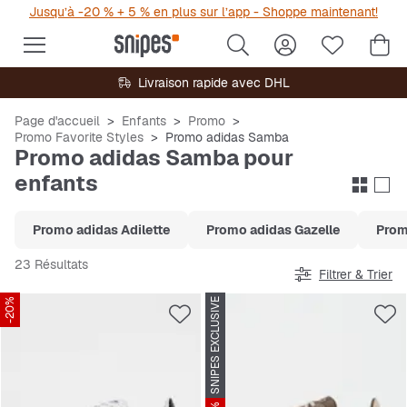
Jusqu’à -20 % + 5 % en plus sur l’app - Shoppe maintenant!
Livraison rapide avec DHL
Page d'accueil
Enfants
Promo
Promo Favorite Styles
Promo adidas Samba
Promo adidas Samba pour
enfants
Promo adidas Adilette
Promo adidas Gazelle
Prom
23 Résultats
Filtrer & Trier
-20%
SNIPES EXCLUSIVE