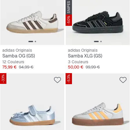
-50%
adidas Originals
adidas Originals
Samba OG (GS)
Samba XLG (GS)
12 Couleurs
3 Couleurs
Prix
Prix original
Prix
Prix original
75,99 €
94,99 €
50,00 €
99,99 €
-33%
-53%