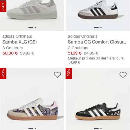
-50%
adidas Originals
adidas Originals
Samba XLG (GS)
Samba OG Comfort Closure Elastic Lace Tout-Petits
3 Couleurs
2 Couleurs
Prix
Prix original
Prix
Prix original
50,00 €
99,99 €
51,99 €
64,99 €
Meilleur prix des 30 derniers jours :
51,99 €
-20%
-20%