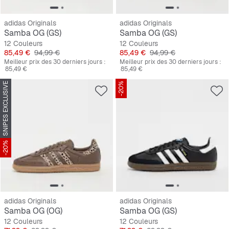
adidas Originals
adidas Originals
Samba OG (GS)
Samba OG (GS)
12 Couleurs
12 Couleurs
Prix
Prix original
Prix
Prix original
85,49 €
94,99 €
85,49 €
94,99 €
Meilleur prix des 30 derniers jours :
Meilleur prix des 30 derniers jours :
85,49 €
85,49 €
SNIPES EXCLUSIVE
-20%
-20%
adidas Originals
adidas Originals
Samba OG (OG)
Samba OG (GS)
12 Couleurs
12 Couleurs