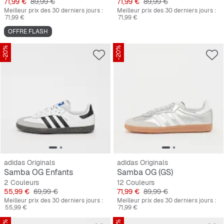
Prix
Prix original
Prix
Prix original
71,99 €
89,99 €
71,99 €
89,99 €
Meilleur prix des 30 derniers jours :
Meilleur prix des 30 derniers jours :
71,99 €
71,99 €
OFFRE FLASH
-20%
-20%
adidas Originals
adidas Originals
Samba OG Enfants
Samba OG (GS)
2 Couleurs
12 Couleurs
Prix
Prix original
Prix
Prix original
55,99 €
69,99 €
71,99 €
89,99 €
Meilleur prix des 30 derniers jours :
Meilleur prix des 30 derniers jours :
55,99 €
71,99 €