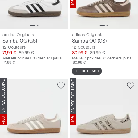
-10%
adidas Originals
adidas Originals
Samba OG (GS)
Samba OG (GS)
12 Couleurs
12 Couleurs
Prix
Prix original
Prix
Prix original
71,99 €
89,99 €
80,99 €
89,99 €
Meilleur prix des 30 derniers jours :
Meilleur prix des 30 derniers jours :
71,99 €
80,99 €
OFFRE FLASH
SNIPES EXCLUSIVE
SNIPES EXCLUSIVE
-10%
-10%