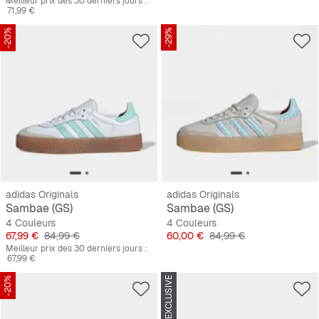
Meilleur prix des 30 derniers jours :
71,99 €
-20%
-29%
adidas Originals
adidas Originals
Sambae (GS)
Sambae (GS)
4 Couleurs
4 Couleurs
Prix
Prix original
Prix
Prix original
67,99 €
84,99 €
60,00 €
84,99 €
Meilleur prix des 30 derniers jours :
67,99 €
-20%
SNIPES EXCLUSIVE