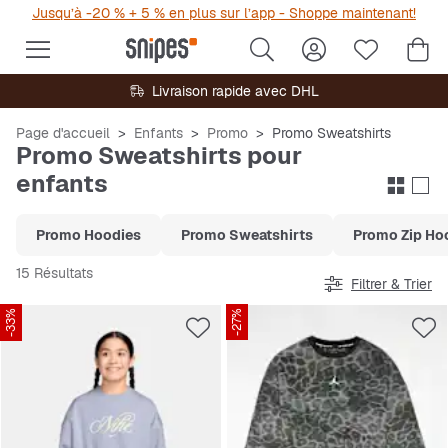
Jusqu’à -20 % + 5 % en plus sur l’app - Shoppe maintenant!
Livraison rapide avec DHL
Page d'accueil
Enfants
Promo
Promo Sweatshirts
Promo Sweatshirts pour
enfants
Promo Hoodies
Promo Sweatshirts
Promo Zip Ho
15 Résultats
Filtrer & Trier
-33%
-27%