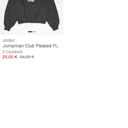
Jordan
Jumpman Club Pleated Fleece
2 Couleurs
Prix
Prix original
25,00 €
54,99 €