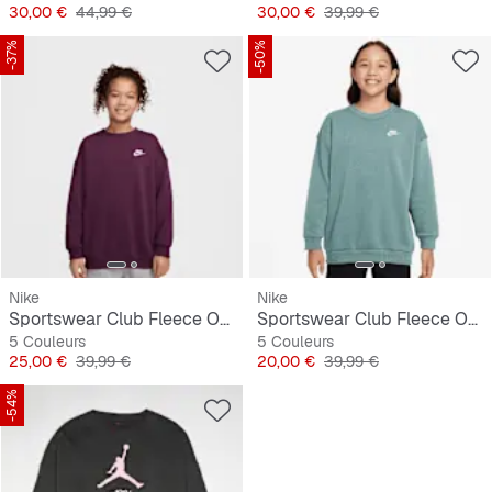
Prix
Prix original
Prix
Prix original
30,00 €
44,99 €
30,00 €
39,99 €
-37%
-50%
Nike
Nike
Sportswear Club Fleece Oversized Sweatshirt
Sportswear Club Fleece Oversized Crew
5 Couleurs
5 Couleurs
Prix
Prix original
Prix
Prix original
25,00 €
39,99 €
20,00 €
39,99 €
-54%