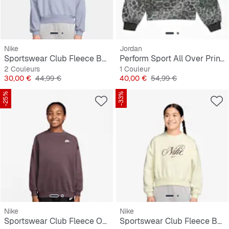
Nike
Jordan
Sportswear Club Fleece Boxy Graphic Crew
Perform Sport All Over Print Crew
2 Couleurs
1 Couleur
Prix
Prix original
Prix
Prix original
30,00 €
44,99 €
40,00 €
54,99 €
-25%
-33%
Nike
Nike
Sportswear Club Fleece Oversized Sweatshirt
Sportswear Club Fleece Boxy Graphic Crew