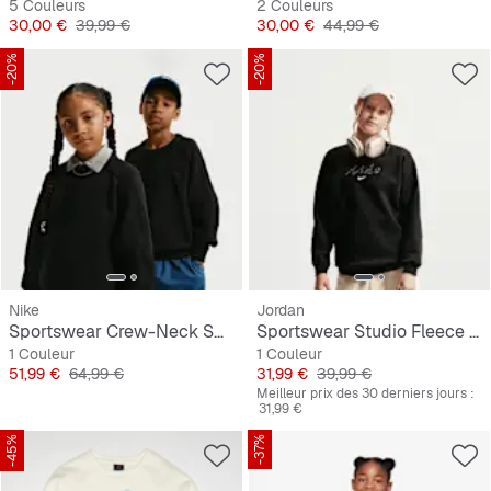
5 Couleurs
2 Couleurs
Prix
Prix original
Prix
Prix original
30,00 €
39,99 €
30,00 €
44,99 €
-20%
-20%
Nike
Jordan
Sportswear Crew-Neck Sweater
Sportswear Studio Fleece Oversized Crew All-Over-Print
1 Couleur
1 Couleur
Prix
Prix original
Prix
Prix original
51,99 €
64,99 €
31,99 €
39,99 €
Meilleur prix des 30 derniers jours :
31,99 €
-45%
-37%