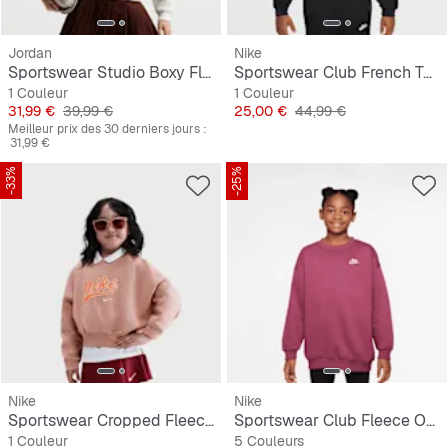
Jordan
Nike
Sportswear Studio Boxy Fleece Crew-Neck
Sportswear Club French Terry Boxy Crew Graphics Star
1 Couleur
1 Couleur
Prix
Prix original
Prix
Prix original
31,99 €
39,99 €
25,00 €
44,99 €
Meilleur prix des 30 derniers jours :
31,99 €
-33%
-25%
Nike
Nike
Sportswear Cropped Fleece Sweatshirt
Sportswear Club Fleece Oversized Crew
1 Couleur
5 Couleurs