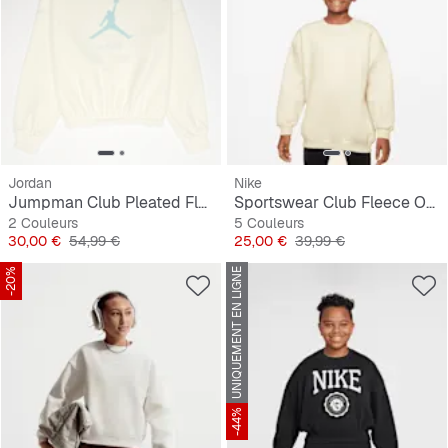
Jordan
Nike
Jumpman Club Pleated Fleece
Sportswear Club Fleece Oversized Crew
2 Couleurs
5 Couleurs
Prix
Prix original
Prix
Prix original
30,00 €
54,99 €
25,00 €
39,99 €
-20%
UNIQUEMENT EN LIGNE
-44%