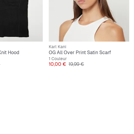
Karl Kani
Knit Hood
OG All Over Print Satin Scarf
1 Couleur
ginal
Prix
Prix original
€
10,00 €
19,99 €