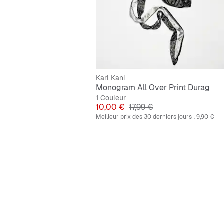
Karl Kani
Monogram All Over Print Durag
1 Couleur
Prix
Prix original
10,00 €
17,99 €
Meilleur prix des 30 derniers jours :
9,90 €