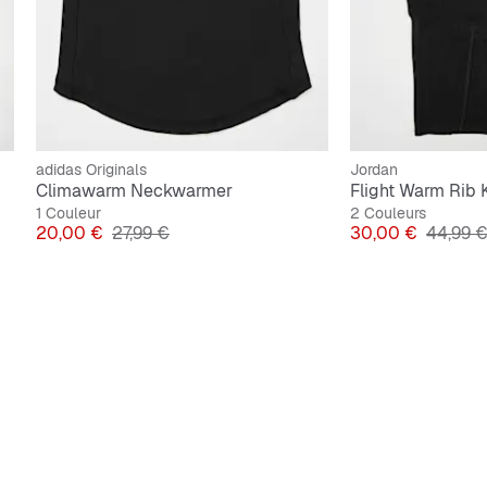
adidas Originals
Jordan
Climawarm Neckwarmer
Flight Warm Rib 
1 Couleur
2 Couleurs
Prix
Prix original
Prix
Prix ori
20,00 €
27,99 €
30,00 €
44,99 