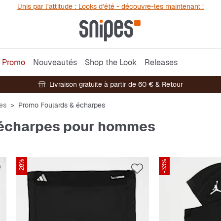
Unis par l’attitude : Looks d’été - découvre-les maintenant !
Promo
Nouveautés
Shop the Look
Releases
Livraison gratuite à partir de 60 € & Retour
es
Promo Foulards & écharpes
 écharpes pour hommes
-28%
-33%