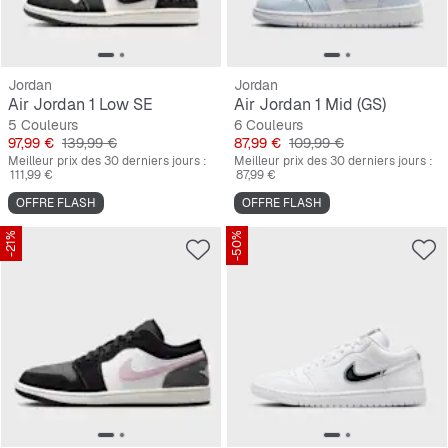
Jordan
Jordan
Air Jordan 1 Low SE
Air Jordan 1 Mid (GS)
5 Couleurs
6 Couleurs
Prix
Prix original
Prix
Prix original
97,99 €
139,99 €
87,99 €
109,99 €
Meilleur prix des 30 derniers jours :
Meilleur prix des 30 derniers jours :
111,99 €
87,99 €
OFFRE FLASH
OFFRE FLASH
-21%
-50%