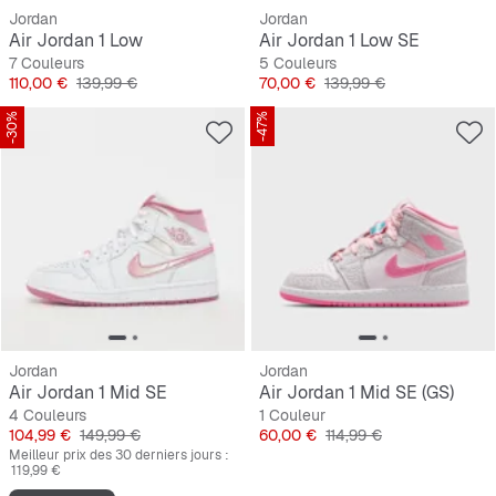
Jordan
Jordan
Air Jordan 1 Low
Air Jordan 1 Low SE
7 Couleurs
5 Couleurs
Prix
Prix original
Prix
Prix original
110,00 €
139,99 €
70,00 €
139,99 €
-30%
-47%
Jordan
Jordan
Air Jordan 1 Mid SE
Air Jordan 1 Mid SE (GS)
4 Couleurs
1 Couleur
Prix
Prix original
Prix
Prix original
104,99 €
149,99 €
60,00 €
114,99 €
Meilleur prix des 30 derniers jours :
119,99 €