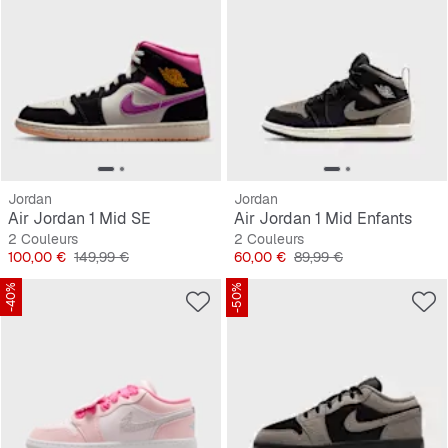
Jordan
Jordan
Air Jordan 1 Mid SE
Air Jordan 1 Mid Enfants
2 Couleurs
2 Couleurs
Prix
Prix original
Prix
Prix original
100,00 €
149,99 €
60,00 €
89,99 €
-40%
-50%