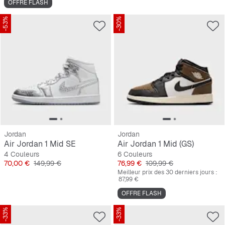
OFFRE FLASH
-53%
-30%
Jordan
Jordan
Air Jordan 1 Mid SE
Air Jordan 1 Mid (GS)
4 Couleurs
6 Couleurs
Prix
Prix original
Prix
Prix original
70,00 €
149,99 €
76,99 €
109,99 €
Meilleur prix des 30 derniers jours :
87,99 €
OFFRE FLASH
-33%
-33%