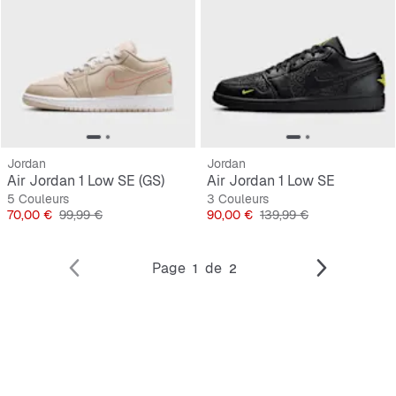
Jordan
Jordan
Air Jordan 1 Low SE (GS)
Air Jordan 1 Low SE
5 Couleurs
3 Couleurs
Prix
Prix original
Prix
Prix original
70,00 €
99,99 €
90,00 €
139,99 €
Page
de
1
2