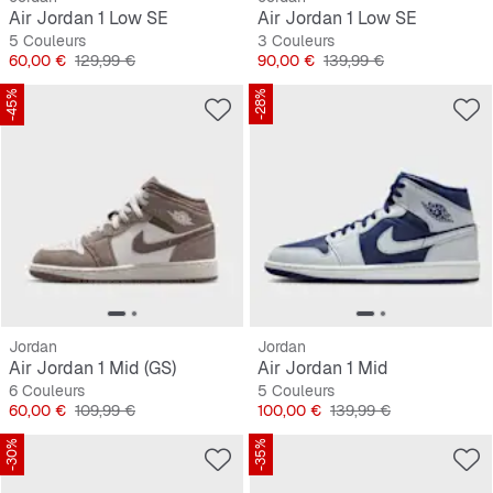
Air Jordan 1 Low SE
Air Jordan 1 Low SE
5 Couleurs
3 Couleurs
Prix
Prix original
Prix
Prix original
60,00 €
129,99 €
90,00 €
139,99 €
-45%
-28%
Jordan
Jordan
Air Jordan 1 Mid (GS)
Air Jordan 1 Mid
6 Couleurs
5 Couleurs
Prix
Prix original
Prix
Prix original
60,00 €
109,99 €
100,00 €
139,99 €
-30%
-35%