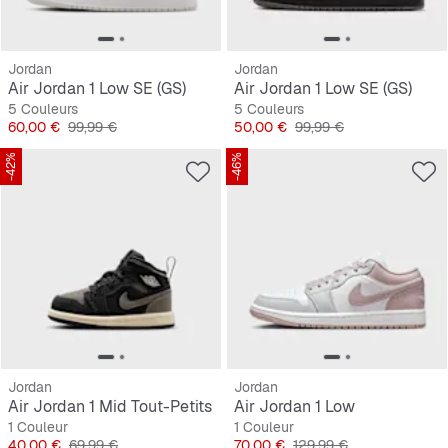
Jordan
Jordan
Air Jordan 1 Low SE (GS)
Air Jordan 1 Low SE (GS)
5 Couleurs
5 Couleurs
Prix
Prix original
Prix
Prix original
60,00 €
99,99 €
50,00 €
99,99 €
-42%
-46%
Jordan
Jordan
Air Jordan 1 Mid Tout-Petits
Air Jordan 1 Low
1 Couleur
1 Couleur
Prix
Prix original
Prix
Prix original
40,00 €
69,99 €
70,00 €
129,99 €