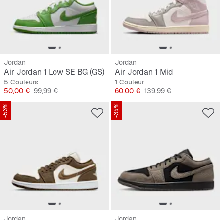
Jordan
Jordan
Air Jordan 1 Low SE BG (GS)
Air Jordan 1 Mid
5 Couleurs
1 Couleur
Prix
Prix original
Prix
Prix original
50,00 €
99,99 €
60,00 €
139,99 €
-53%
-35%
Jordan
Jordan