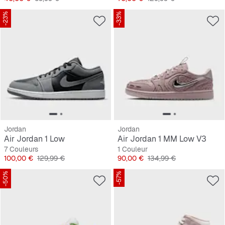
-23%
-33%
Jordan
Jordan
Air Jordan 1 Low
Air Jordan 1 MM Low V3
7 Couleurs
1 Couleur
Prix
Prix original
Prix
Prix original
100,00 €
129,99 €
90,00 €
134,99 €
-50%
-57%