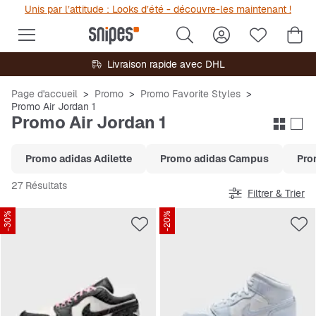
Unis par l’attitude : Looks d’été - découvre-les maintenant !
Livraison rapide avec DHL
Page d'accueil
Promo
Promo Favorite Styles
Promo Air Jordan 1
Promo Air Jordan 1
Promo adidas Adilette
Promo adidas Campus
Pro
27 Résultats
Filtrer & Trier
-30%
-20%