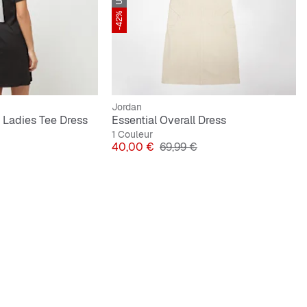
-42%
Jordan
 Ladies Tee Dress
Essential Overall Dress
1 Couleur
inal
Prix
Prix original
40,00 €
69,99 €