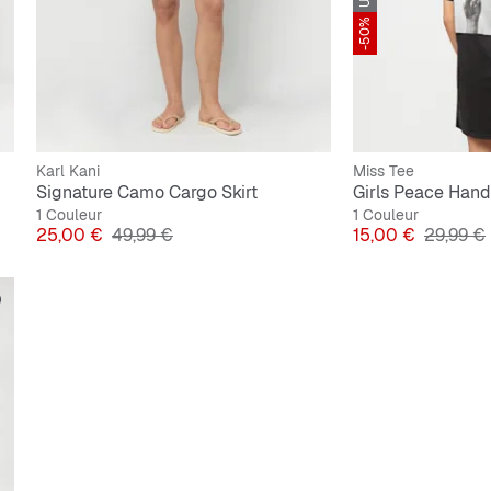
-50%
Karl Kani
Miss Tee
Signature Camo Cargo Skirt
Girls Peace Hand
1 Couleur
1 Couleur
Prix
Prix original
Prix
Prix orig
25,00 €
49,99 €
15,00 €
29,99 €