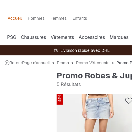
Accueil
Hommes
Femmes
Enfants
PSG
Chaussures
Vêtements
Accessoires
Marques
Livraison rapide avec DHL
Retour
Page d'accueil
Promo
Promo Vêtements
Promo R
Promo Robes & Ju
5 Résultats
-44%