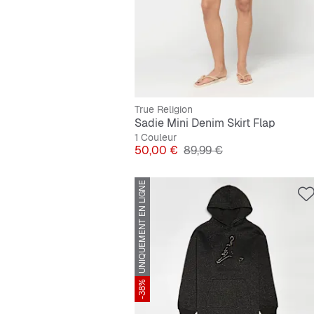
True Religion
Sadie Mini Denim Skirt Flap
1 Couleur
Prix
Prix original
50,00 €
89,99 €
UNIQUEMENT EN LIGNE
-38%