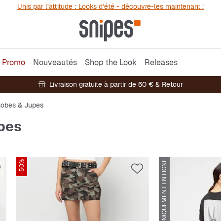
Unis par l’attitude : Looks d’été - découvre-les maintenant !
Promo
Nouveautés
Shop the Look
Releases
Livraison gratuite à partir de 60 € & Retour
obes & Jupes
pes
-50%
UNIQUEMENT EN LIGNE