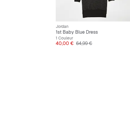
Jordan
1st Baby Blue Dress
1 Couleur
Prix
Prix original
40,00 €
64,99 €