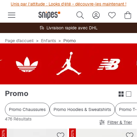
Unis par l’attitude : Looks d’été - découvre-les maintenant !
Livraison rapide avec DHL
Page d'accueil
Enfants
Promo
Promo
Promo Chaussures
Promo Hoodies & Sweatshirts
Promo T-
476 Résultats
Filtrer & Trier
-30%
-20%