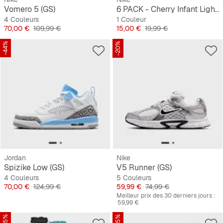
Vomero 5 (GS)
6 PACK - Cherry Infant Lightweight Ankle Socks
4 Couleurs
1 Couleur
Prix
Prix original
Prix
Prix original
70,00 €
109,99 €
15,00 €
19,99 €
-44%
-20%
Jordan
Nike
Spizike Low (GS)
V5 Runner (GS)
4 Couleurs
5 Couleurs
Prix
Prix original
Prix
Prix original
70,00 €
124,99 €
59,99 €
74,99 €
Meilleur prix des 30 derniers jours :
59,99 €
-25%
-25%