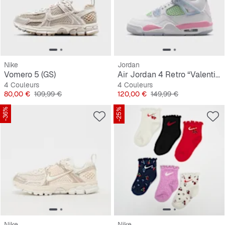
Nike
Jordan
Vomero 5 (GS)
Air Jordan 4 Retro “Valentine's Day” (GS)
4 Couleurs
4 Couleurs
Prix
Prix original
Prix
Prix original
80,00 €
109,99 €
120,00 €
149,99 €
-36%
-25%
Nike
Nike