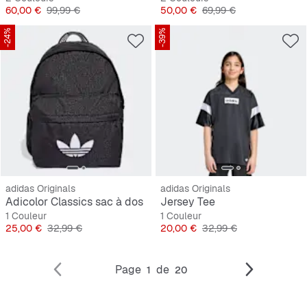
Prix
Prix original
Prix
Prix original
60,00 €
99,99 €
50,00 €
69,99 €
-24%
-39%
adidas Originals
adidas Originals
Adicolor Classics sac à dos
Jersey Tee
1 Couleur
1 Couleur
Prix
Prix original
Prix
Prix original
25,00 €
32,99 €
20,00 €
32,99 €
Page
de
1
20