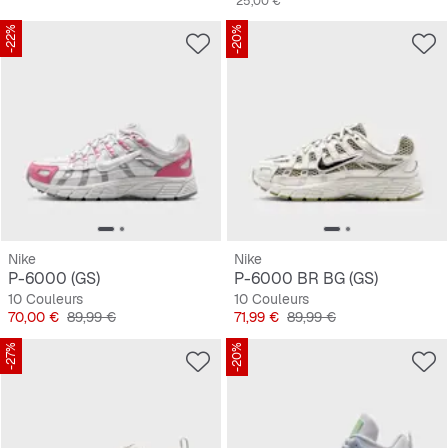
25,00 €
-22%
-20%
Nike
Nike
P-6000 (GS)
P-6000 BR BG (GS)
10 Couleurs
10 Couleurs
Prix
Prix original
Prix
Prix original
70,00 €
89,99 €
71,99 €
89,99 €
-27%
-20%