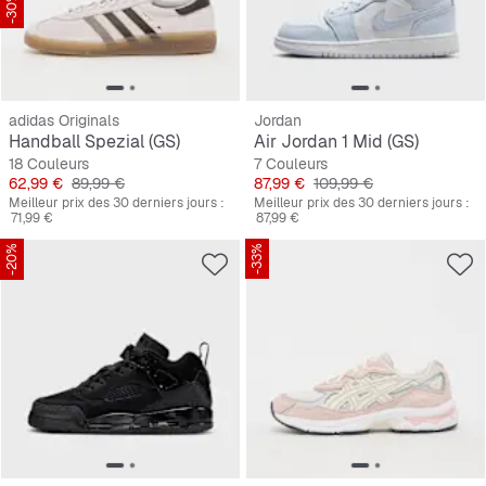
-30%
adidas Originals
Jordan
Handball Spezial (GS)
Air Jordan 1 Mid (GS)
18 Couleurs
7 Couleurs
Prix
Prix original
Prix
Prix original
62,99 €
89,99 €
87,99 €
109,99 €
Meilleur prix des 30 derniers jours :
Meilleur prix des 30 derniers jours :
71,99 €
87,99 €
-20%
-33%