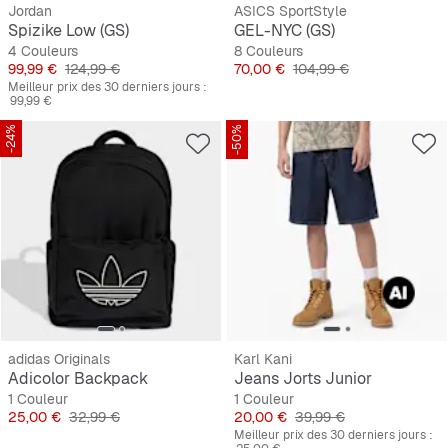
Jordan
ASICS SportStyle
Spizike Low (GS)
GEL-NYC (GS)
4 Couleurs
8 Couleurs
Prix
Prix original
Prix
Prix original
99,99 €
124,99 €
70,00 €
104,99 €
Meilleur prix des 30 derniers jours :
99,99 €
-24%
-50%
adidas Originals
Karl Kani
Adicolor Backpack
Jeans Jorts Junior
1 Couleur
1 Couleur
Prix
Prix original
Prix
Prix original
25,00 €
32,99 €
20,00 €
39,99 €
Meilleur prix des 30 derniers jours :