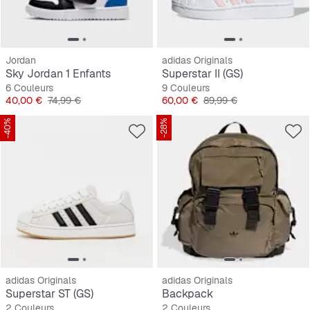
Jordan
adidas Originals
Sky Jordan 1 Enfants
Superstar II (GS)
6 Couleurs
9 Couleurs
Prix
Prix original
Prix
Prix original
40,00 €
74,99 €
60,00 €
89,99 €
-40%
-28%
adidas Originals
adidas Originals
Superstar ST (GS)
Backpack
2 Couleurs
2 Couleurs