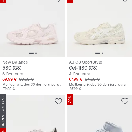
New Balance
ASICS SportStyle
530 (GS)
Gel-1130 (GS)
6 Couleurs
4 Couleurs
Prix
Prix original
Prix
Prix original
69,99 €
99,99 €
67,99 €
84,99 €
Meilleur prix des 30 derniers jours :
Meilleur prix des 30 derniers jours :
79,99 €
67,99 €
SNIPES EXCLUSIVE
-20%