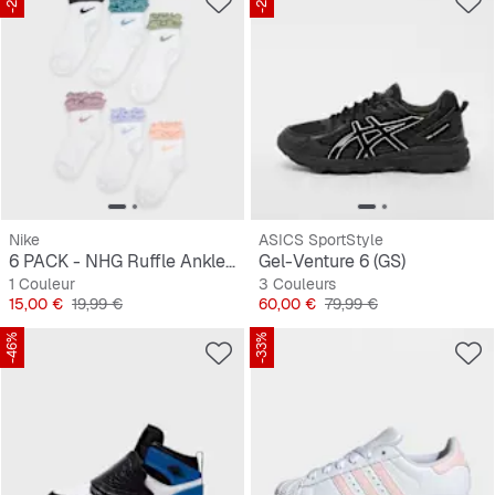
Nike
ASICS SportStyle
6 PACK - NHG Ruffle Ankle Socks
Gel-Venture 6 (GS)
1 Couleur
3 Couleurs
Prix
Prix original
Prix
Prix original
15,00 €
19,99 €
60,00 €
79,99 €
-46%
-33%