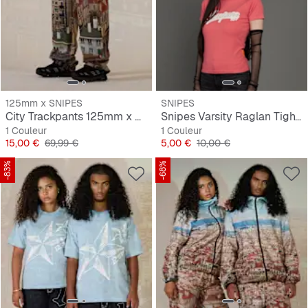
125mm x SNIPES
SNIPES
City Trackpants 125mm x SNIPES
Snipes Varsity Raglan Tight Tee
1 Couleur
1 Couleur
Prix
Prix original
Prix
Prix original
15,00 €
69,99 €
5,00 €
10,00 €
-83%
-68%