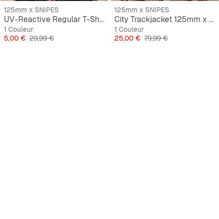
125mm x SNIPES
125mm x SNIPES
UV-Reactive Regular T-Shirt 125mm x SNIPES
City Trackjacket 125mm x SNIPES
1 Couleur
1 Couleur
Prix
Prix original
Prix
Prix original
5,00 €
29,99 €
25,00 €
79,99 €