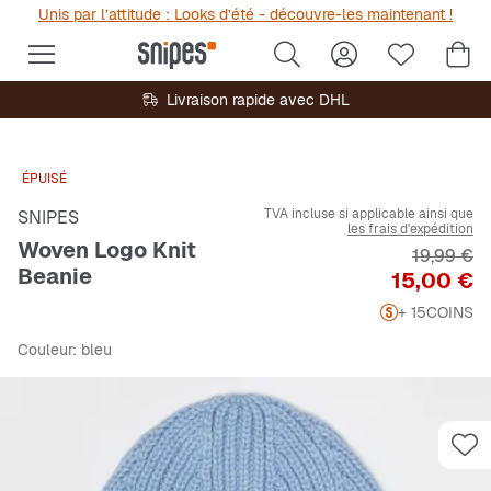
Unis par l’attitude : Looks d’été - découvre-les maintenant !
Livraison rapide avec DHL
ÉPUISÉ
TVA incluse si applicable ainsi que
SNIPES
les frais d'expédition
Woven Logo Knit
Prix origi
19,99 €
Beanie
Prix
15,00 €
+ 15
COINS
Couleur
: bleu