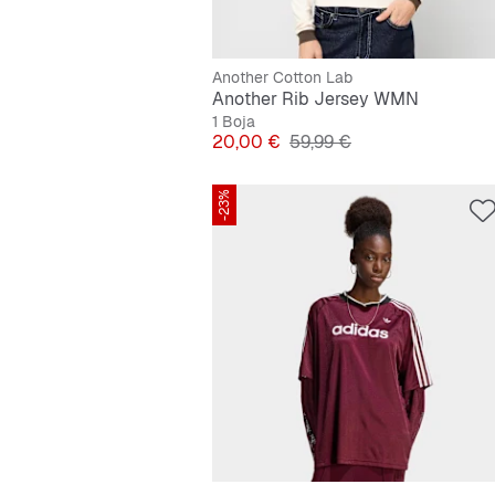
Another Cotton Lab
Another Rib Jersey WMN
1 Boja
Cijena
Originalna cijena
20,00 €
59,99 €
-23%