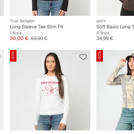
True Religion
aim'n
Long Sleeve Tee Slim Fit
Soft Basic Long 
1 Boja
4 Boje
Cijena
Originalna cijena
Cijena
30,00 €
59,99 €
34,99 €
-50%
-50%