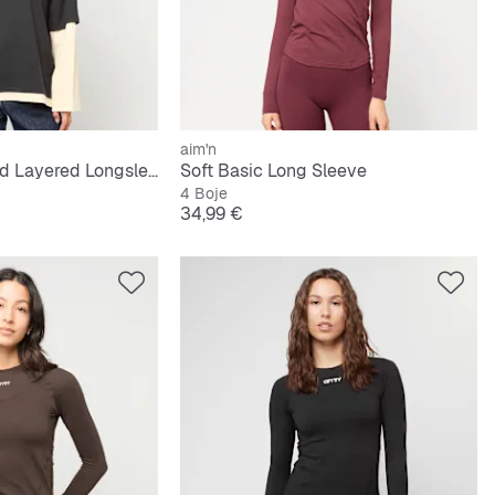
aim'n
College Oversized Layered Longsleeve
Soft Basic Long Sleeve
4 Boje
Cijena
34,99 €