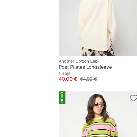
Another Cotton Lab
Post Pilates Longsleeve
1 Boja
Cijena
Originalna cijena
40,00 €
64,99 €
NOVO