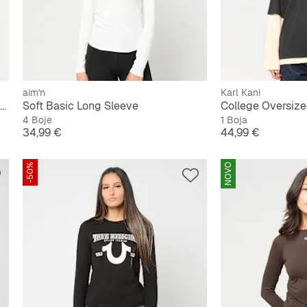
aim'n
Karl Kani
Woven Signature Stripe Oversized Longsleeve
Soft Basic Long Sleeve
4 Boje
1 Boja
Cijena
Cijena
34,99 €
44,99 €
-50%
NOVO