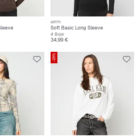
aim'n
Sleeve
Soft Basic Long Sleeve
4 Boje
Cijena
34,99 €
-28%