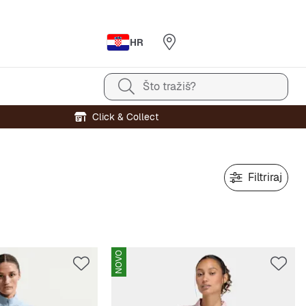
HR
Što tražiš?
Click & Collect
Filtriraj
NOVO