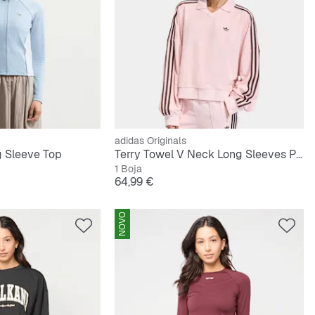
adidas Originals
g Sleeve Top
Terry Towel V Neck Long Sleeves Polo Shirt
1 Boja
Cijena
64,99 €
NOVO