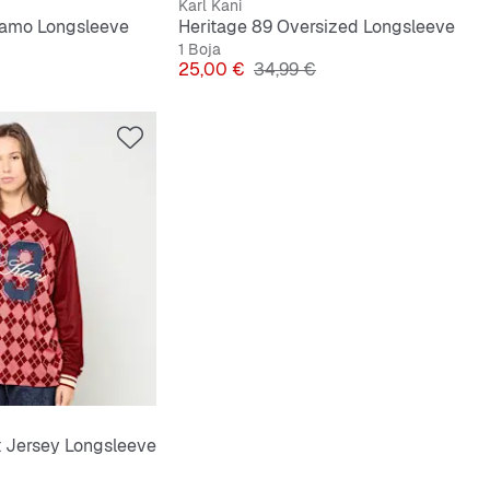
Karl Kani
Camo Longsleeve
Heritage 89 Oversized Longsleeve
1 Boja
na cijena
Cijena
Originalna cijena
25,00 €
34,99 €
t Jersey Longsleeve
na cijena