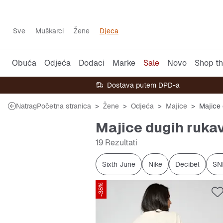
Sve
Muškarci
Žene
Djeca
Obuća
Odjeća
Dodaci
Marke
Sale
Novo
Shop th
Dostava putem DPD-a
Natrag
Početna stranica
Žene
Odjeća
Majice
Majice 
Majice dugih rukav
19 Rezultati
Sixth June
Nike
Decibel
SN
-38%