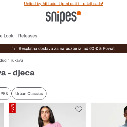
United by Attitude: Ljetni outfiti- otkrij sada!
e Look
Releases
Besplatna dostava za narudžbe iznad 60 € & Povrat
dugih rukava
a - djeca
IPES
Urban Classics
-38%