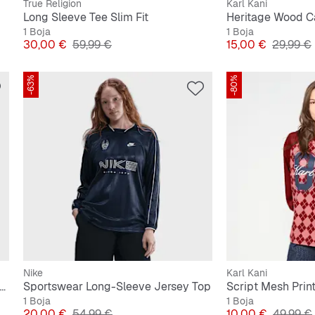
True Religion
Karl Kani
Long Sleeve Tee Slim Fit
Heritage Wood 
1 Boja
1 Boja
Cijena
Originalna cijena
Cijena
Original
30,00 €
59,99 €
15,00 €
29,99 €
-63%
-80%
Nike
Karl Kani
tswear Tight Cropped Long-Sleeve T-Shirt
Sportswear Long-Sleeve Jersey Top
Script Mesh Prin
1 Boja
1 Boja
Cijena
Originalna cijena
Cijena
Original
20,00 €
54,99 €
10,00 €
49,99 €