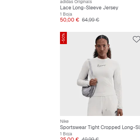
adidas Originals
Lace Long-Sleeve Jersey
1 Boja
Cijena
Originalna cijena
50,00 €
64,99 €
-50%
Nike
Spor
1 Boja
Cijena
Originalna cijena
25,00 €
49,99 €