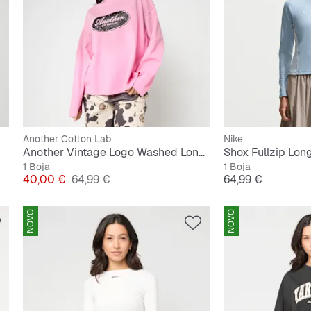
Another Cotton Lab
Nike
Another Vintage Logo Washed Longsleeve
Shox Fullzip Lon
1 Boja
1 Boja
Cijena
Originalna cijena
Cijena
40,00 €
64,99 €
64,99 €
NOVO
NOVO