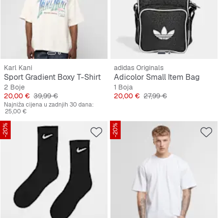
Karl Kani
adidas Originals
Sport Gradient Boxy T-Shirt
Adicolor Small Item Bag
2 Boje
1 Boja
Cijena
Originalna cijena
Cijena
Originalna cijena
20,00 €
39,99 €
20,00 €
27,99 €
Najniža cijena u zadnjih 30 dana:
25,00 €
-20%
-20%