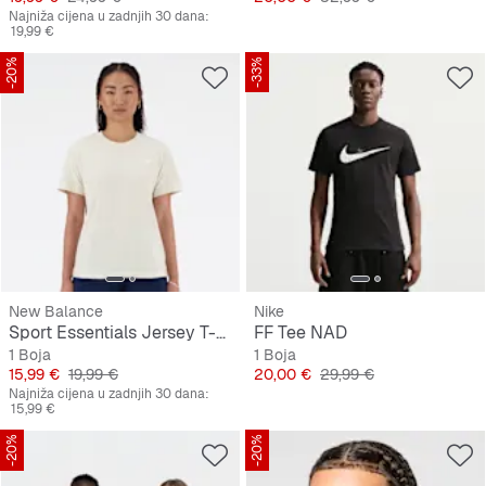
Najniža cijena u zadnjih 30 dana:
19,99 €
-20%
-33%
New Balance
Nike
Sport Essentials Jersey T-Shirt
FF Tee NAD
1 Boja
1 Boja
Cijena
Originalna cijena
Cijena
Originalna cijena
15,99 €
19,99 €
20,00 €
29,99 €
Najniža cijena u zadnjih 30 dana:
15,99 €
-20%
-20%