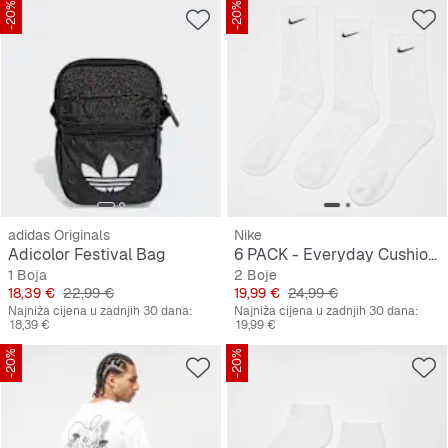
-20%
-20%
adidas Originals
Nike
Adicolor Festival Bag
6 PACK - Everyday Cushioned Training Crew Socks
1 Boja
2 Boje
Cijena
Originalna cijena
Cijena
Originalna cijena
18,39 €
22,99 €
19,99 €
24,99 €
Najniža cijena u zadnjih 30 dana:
Najniža cijena u zadnjih 30 dana:
18,39 €
19,99 €
-20%
-20%