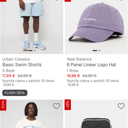
Urban Classics
New Balance
Basic Swim Shorts
6 Panel Linear Logo Hat
5 Boje
1 Boja
Cijena
Originalna cijena
Cijena
Originalna cijena
17,49 €
24,99 €
19,99 €
24,99 €
Najniža cijena u zadnjih 30 dana:
Najniža cijena u zadnjih 30 dana:
19,99 €
19,99 €
FLASH DEAL
-50%
-28%