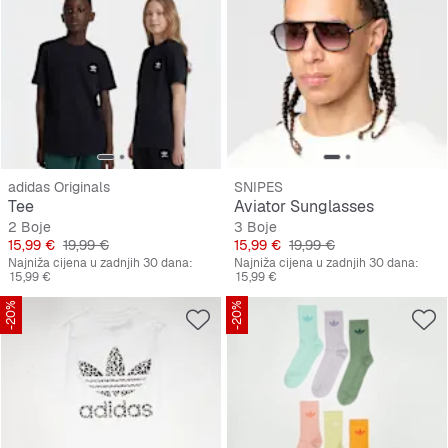
adidas Originals
SNIPES
Tee
Aviator Sunglasses
2 Boje
3 Boje
Cijena
Originalna cijena
Cijena
Originalna cijena
15,99 €
19,99 €
15,99 €
19,99 €
Najniža cijena u zadnjih 30 dana:
Najniža cijena u zadnjih 30 dana:
15,99 €
15,99 €
-20%
-20%