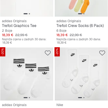
adidas Originals
adidas Originals
Trefoil Graphics Tee
Trefoil Crew Socks (6 Pack)
2 Boje
6 Boje
Cijena
Originalna cijena
Cijena
Originalna cijena
18,39 €
22,99 €
18,39 €
22,99 €
Najniža cijena u zadnjih 30 dana:
Najniža cijena u zadnjih 30 dana:
18,39 €
18,39 €
-20%
-20%
adidas Originals
Nike