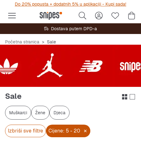
Do 20% popusta + dodatnih 5% u aplikaciji - Kupi sada!
Dostava putem DPD-a
Početna stranica
Sale
Sale
Muškarci
Žene
Djeca
Izbriši sve filtre
Cijene: 5 - 20