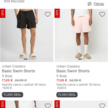
939 Rezultati
Filtriraj
-30%
-30%
Urban Classics
Urban Classics
Basic Swim Shorts
Basic Swim Shorts
5 Boje
5 Boje
Cijena
Originalna cijena
Cijena
Originalna cijena
17,49 €
24,99 €
17,49 €
24,99 €
Najniža cijena u zadnjih 30 dana:
Najniža cijena u zadnjih 30 dana:
19,99 €
19,99 €
FLASH DEAL
FLASH DEAL
-30%
-20%