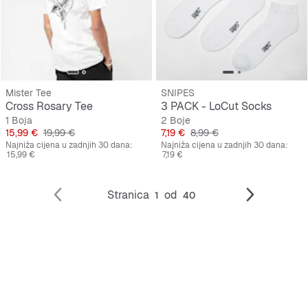
Mister Tee
SNIPES
Cross Rosary Tee
3 PACK - LoCut Socks
1 Boja
2 Boje
Cijena
Originalna cijena
Cijena
Originalna cijena
15,99 €
19,99 €
7,19 €
8,99 €
Najniža cijena u zadnjih 30 dana:
Najniža cijena u zadnjih 30 dana:
15,99 €
7,19 €
Stranica
od
1
40