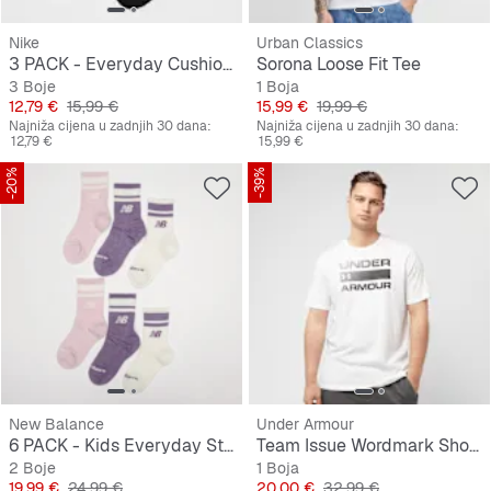
Nike
Urban Classics
3 PACK - Everyday Cushioned Training Crew Socks
Sorona Loose Fit Tee
3 Boje
1 Boja
Cijena
Originalna cijena
Cijena
Originalna cijena
12,79 €
15,99 €
15,99 €
19,99 €
Najniža cijena u zadnjih 30 dana:
Najniža cijena u zadnjih 30 dana:
12,79 €
15,99 €
-20%
-39%
New Balance
Under Armour
6 PACK - Kids Everyday Stripe Midcalf
Team Issue Wordmark Shortsleeve
2 Boje
1 Boja
Cijena
Originalna cijena
Cijena
Originalna cijena
19,99 €
24,99 €
20,00 €
32,99 €