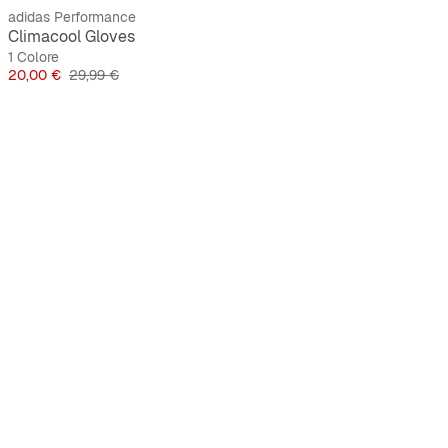
adidas Performance
Climacool Gloves
1 Colore
Prezzo
Prezzo originale
20,00 €
29,99 €