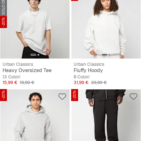
SOLO ONLINE
-20%
Urban Classics
Urban Classics
Heavy Oversized Tee
Fluffy Hoody
13 Colori
8 Colori
Prezzo
Prezzo originale
Prezzo
Prezzo originale
15,99 €
19,99 €
31,99 €
39,99 €
-20%
-20%