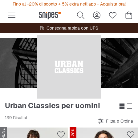
Fino al -20% di sconto + 5% extra nell’app - Acquista ora!
Consegna rapida con UPS
Urban Classics per uomini
139 Risultati
Filtra e Ordina
-20%