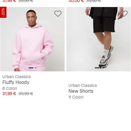
Prezzo
Prezzo originale
Prezzo
Prezzo originale
31,99 €
39,99 €
30,00 €
39,99 €
-20%
Urban Classics
Fluffy Hoody
Urban Classics
8 Colori
New Shorts
Prezzo
Prezzo originale
31,99 €
39,99 €
11 Colori