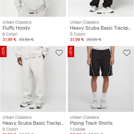
Urban Classics
Urban Classics
Fluffy Hoody
Heavy Scuba Basic Trackpants
8 Colori
5 Colori
Prezzo
Prezzo originale
Prezzo
Prezzo originale
31,99 €
39,99 €
31,99 €
39,99 €
-20%
-25%
Urban Classics
Urban Classics
Heavy Scuba Basic Trackpants
Piping Track Shorts
5 Colori
1 Colore