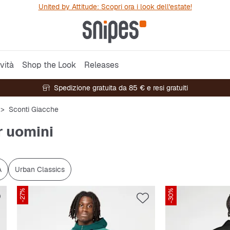
United by Attitude: Scopri ora i look dell'estate!
vità
Shop the Look
Releases
Spedizione gratuita da 85 € e resi gratuiti
Sconti Giacche
r uomini
A
Urban Classics
-27%
-30%