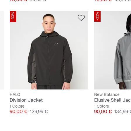
-30%
-33%
HALO
New Balance
Division Jacket
Elusive Shell Jac
1 Colore
1 Colore
Prezzo
Prezzo originale
Prezzo
Prezzo 
90,00 €
129,99 €
90,00 €
134,99 