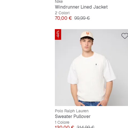
Nike
Windrunner Lined Jacket
2 Colori
Prezzo
Prezzo originale
70,00 €
99,99 €
-44%
Polo Ralph Lauren
Sweater Pullover
1 Colore
Prezzo
Prezzo originale
120,00 €
214,99 €