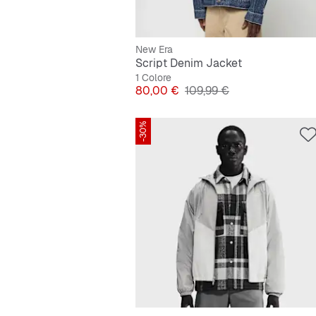
New Era
Script Denim Jacket
1 Colore
Prezzo
Prezzo originale
80,00 €
109,99 €
-30%