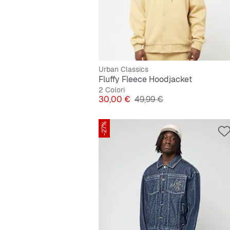
Urban Classics
Fluffy Fleece Hoodjacket
2 Colori
Prezzo
Prezzo originale
30,00 €
49,99 €
-27%