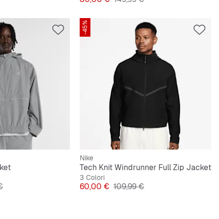
-45%
Nike
ket
Tech Knit Windrunner Full Zip Jacket
3 Colori
originale
Prezzo
Prezzo originale
€
60,00 €
109,99 €