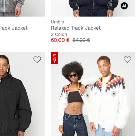
Umbro
Track Jacket
Relaxed Track Jacket
2 Colori
originale
Prezzo
Prezzo originale
60,00 €
84,99 €
-25%