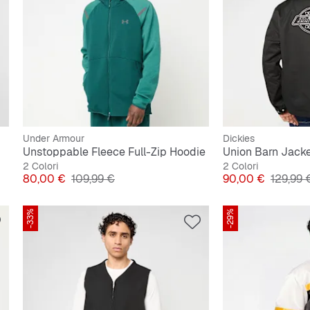
Under Armour
Dickies
Unstoppable Fleece Full-Zip Hoodie
Union Barn Jack
2 Colori
2 Colori
Prezzo
Prezzo originale
Prezzo
Prezzo 
80,00 €
109,99 €
90,00 €
129,99 
-33%
-29%