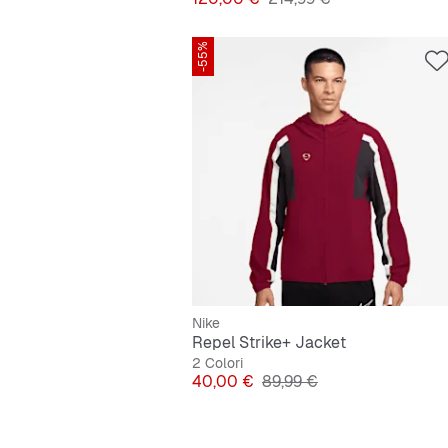
-55%
Nike
Repel Strike+ Jacket
2 Colori
Prezzo
Prezzo originale
40,00 €
89,99 €