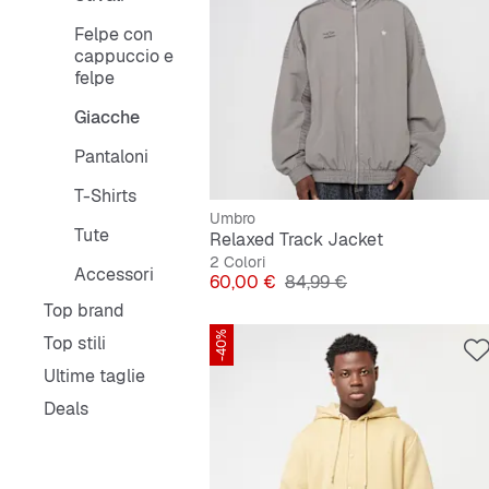
Felpe con
cappuccio e
felpe
Giacche
Pantaloni
T-Shirts
Umbro
Tute
Relaxed Track Jacket
2 Colori
Accessori
Prezzo
Prezzo originale
60,00 €
84,99 €
Top brand
-40%
Top stili
Ultime taglie
Deals