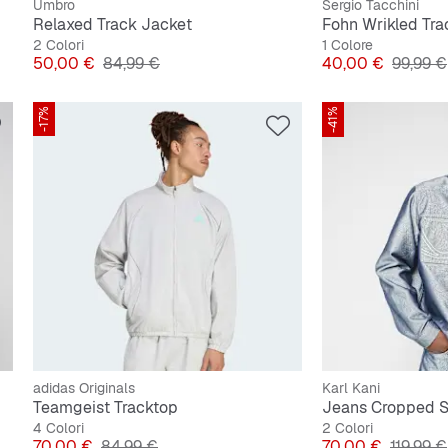
Umbro
Sergio Tacchini
Relaxed Track Jacket
Fohn Wrikled Tra
2 Colori
1 Colore
Prezzo
Prezzo originale
Prezzo
Prezzo 
50,00 €
84,99 €
40,00 €
99,99 €
-17%
-41%
adidas Originals
Karl Kani
Teamgeist Tracktop
Jeans Cropped S
4 Colori
2 Colori
Prezzo
Prezzo originale
Prezzo
Prezzo 
70,00 €
84,99 €
70,00 €
119,99 €