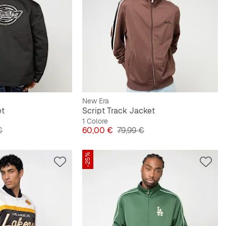
New Era
et
Script Track Jacket
1 Colore
originale
Prezzo
Prezzo originale
€
60,00 €
79,99 €
-25%