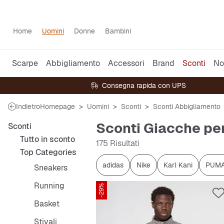
Home
Uomini
Donne
Bambini
Scarpe
Abbigliamento
Accessori
Brand
Sconti
No
Consegna rapida con UPS
Indietro
Homepage
Uomini
Sconti
Sconti Abbigliamento
Sconti Giacche pe
Sconti
Tutto in sconto
175 Risultati
Top Categories
adidas
Nike
Karl Kani
PUM
Sneakers
Running
-29%
Basket
Stivali