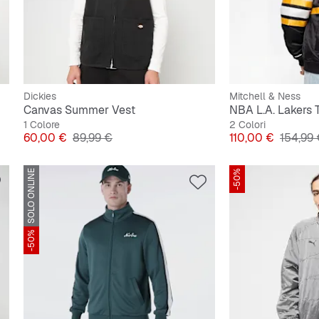
Dickies
Mitchell & Ness
Canvas Summer Vest
1 Colore
2 Colori
Prezzo
Prezzo originale
Prezzo
Prezzo 
60,00 €
89,99 €
110,00 €
154,99
SOLO ONLINE
-50%
-50%