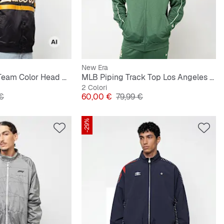
New Era
NBA L.A. Lakers Team Color Head Coach Light Weight Satin Jacket
MLB Piping Track Top Los Angeles Dodgers
2 Colori
originale
Prezzo
Prezzo originale
 €
60,00 €
79,99 €
-29%