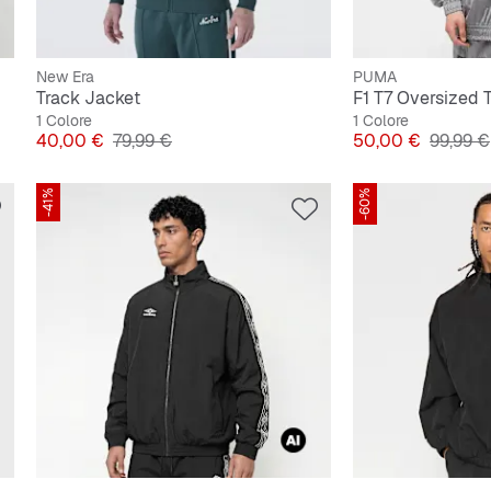
New Era
PUMA
Track Jacket
F1 T7 Oversized 
1 Colore
1 Colore
Prezzo
Prezzo originale
Prezzo
Prezzo 
40,00 €
79,99 €
50,00 €
99,99 €
-41%
-60%