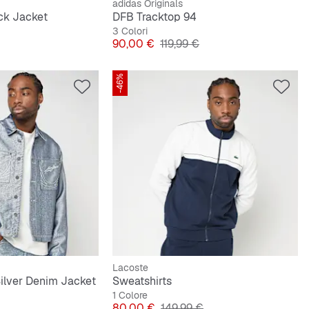
adidas Originals
ck Jacket
DFB Tracktop 94
3 Colori
originale
Prezzo
Prezzo originale
90,00 €
119,99 €
-46%
Lacoste
ilver Denim Jacket
Sweatshirts
1 Colore
originale
Prezzo
Prezzo originale
80,00 €
149,99 €