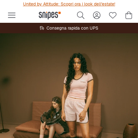
United by Attitude: Scopri ora i look dell'estate!
Consegna rapida con UPS