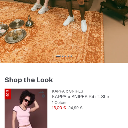
Shop the Look
KAPPA x SNIPES
-40%
ESCLUSIVA SNIPES
KAPPA x SNIPES Rib T-Shirt
1 Colore
Prezzo
Prezzo originale
15,00 €
24,99 €