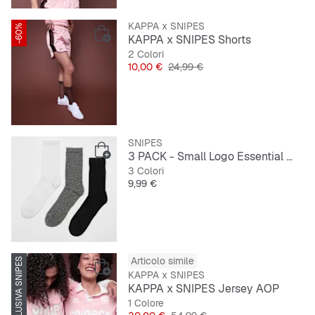
KAPPA x SNIPES
-60%
ESCLUSIVA SNIPES
KAPPA x SNIPES Shorts
2 Colori
Prezzo
Prezzo originale
10,00 €
24,99 €
SNIPES
3 PACK - Small Logo Essential Crew Socks
3 Colori
Prezzo
9,99 €
Articolo simile
ESCLUSIVA SNIPES
-45%
KAPPA x SNIPES
KAPPA x SNIPES Jersey AOP
1 Colore
Prezzo
Prezzo originale