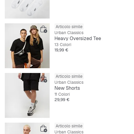
Articolo simile
Urban Classics
Heavy Oversized Tee
13 Colori
Prezzo
19,99 €
Articolo simile
Urban Classics
New Shorts
11 Colori
Prezzo
29,99 €
Articolo simile
Urban Classics