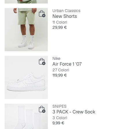
Urban Classics
New Shorts
11 Colori
Prezzo
29,99 €
Nike
Air Force 1 '07
27 Colori
Prezzo
119,99 €
SNIPES
3 PACK - Crew Sock
3 Colori
Prezzo
9,99 €