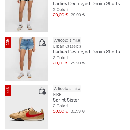
Ladies Destroyed Denim Shorts
2 Colori
Prezzo
Prezzo originale
20,00 €
29,99 €
Articolo simile
-33%
Urban Classics
Ladies Destroyed Denim Shorts
2 Colori
Prezzo
Prezzo originale
20,00 €
29,99 €
Articolo simile
-44%
Nike
Sprint Sister
2 Colori
Prezzo
Prezzo originale
50,00 €
89,99 €