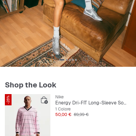
Shop the Look
Nike
-28%
Energy Dri-FIT Long-Sleeve Soccer Top
1 Colore
Prezzo
Prezzo originale
50,00 €
69,99 €