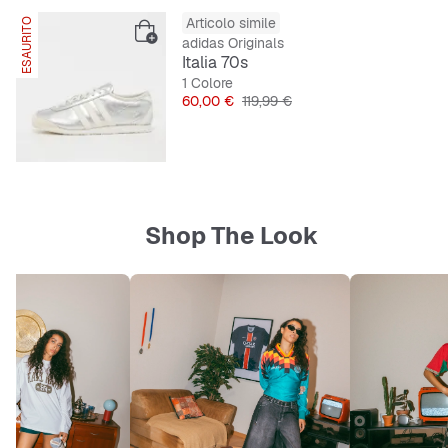
Articolo simile
ESAURITO
adidas Originals
Italia 70s
1 Colore
Prezzo
Prezzo originale
60,00 €
119,99 €
Shop The Look