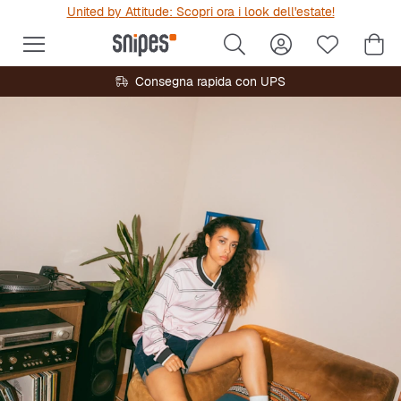
United by Attitude: Scopri ora i look dell'estate!
Consegna rapida con UPS