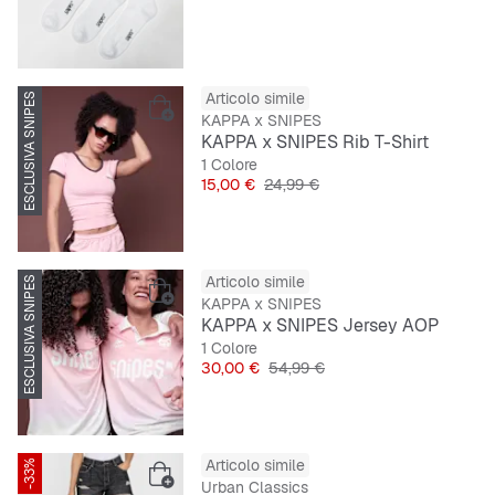
Articolo simile
ESCLUSIVA SNIPES
-40%
KAPPA x SNIPES
KAPPA x SNIPES Rib T-Shirt
1 Colore
Prezzo
Prezzo originale
15,00 €
24,99 €
Articolo simile
ESCLUSIVA SNIPES
-45%
KAPPA x SNIPES
KAPPA x SNIPES Jersey AOP
1 Colore
Prezzo
Prezzo originale
30,00 €
54,99 €
Articolo simile
-33%
Urban Classics