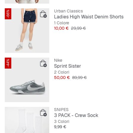
Urban Classics
-66%
Ladies High Waist Denim Shorts
1 Colore
Prezzo
Prezzo originale
10,00 €
29,99 €
Nike
-44%
Sprint Sister
2 Colori
Prezzo
Prezzo originale
50,00 €
89,99 €
SNIPES
3 PACK - Crew Sock
3 Colori
Prezzo
9,99 €