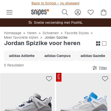
Back to School – nu shoppen!
Snelle verzending met PostNL
Homepage
Heren
Schoenen
Favorite Styles
Meer favoriete stijlen
Jordan Spizike
Jordan Spizike voor heren
adidas Adilette
adidas Campus
adidas Gazelle
5 Resultaten
Filter
-41%