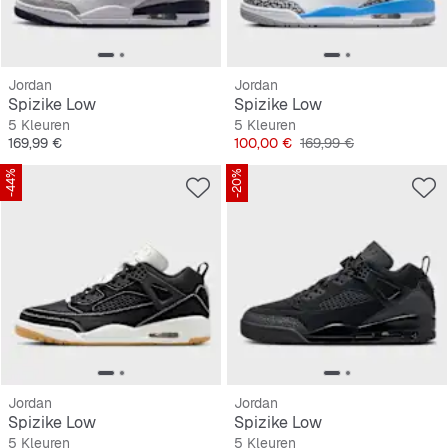
Jordan
Jordan
Spizike Low
Spizike Low
5 Kleuren
5 Kleuren
Prijs
Prijs
Originele Prijs
169,99 €
100,00 €
169,99 €
-44%
-20%
Jordan
Jordan
Spizike Low
Spizike Low
5 Kleuren
5 Kleuren