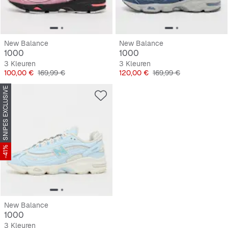
New Balance
New Balance
1000
1000
3 Kleuren
3 Kleuren
Prijs
Originele Prijs
Prijs
Originele Prijs
100,00 €
169,99 €
120,00 €
169,99 €
SNIPES EXCLUSIVE
-41%
New Balance
1000
3 Kleuren