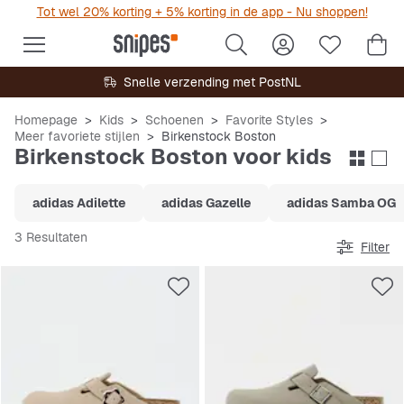
Tot wel 20% korting + 5% korting in de app - Nu shoppen!
Snelle verzending met PostNL
Homepage
Kids
Schoenen
Favorite Styles
Meer favoriete stijlen
Birkenstock Boston
Birkenstock Boston voor kids
adidas Adilette
adidas Gazelle
adidas Samba OG
3 Resultaten
Filter