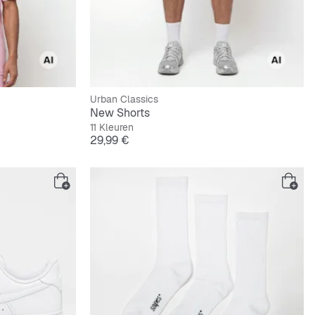
Urban Classics
New Shorts
11 Kleuren
Prijs
29,99 €