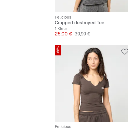
Felicious
Cropped destroyed Tee
1 Kleur
Prijs
Originele Prijs
25,00 €
39,99 €
-66%
Felicious