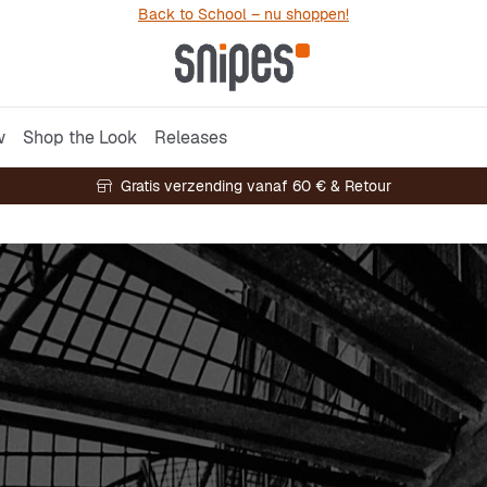
Back to School – nu shoppen!
w
Shop the Look
Releases
Gratis verzending vanaf 60 € & Retour