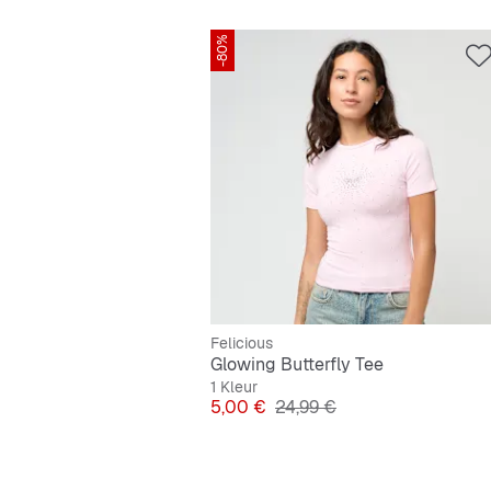
-80%
Felicious
Glowing Butterfly Tee
1 Kleur
Prijs
Originele Prijs
5,00 €
24,99 €