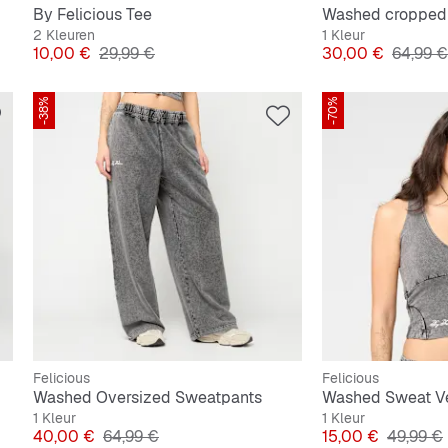
By Felicious Tee
Washed cropped
2 Kleuren
1 Kleur
Prijs
Originele Prijs
Prijs
Originel
10,00 €
29,99 €
30,00 €
64,99 €
-38%
-70%
Felicious
Felicious
Washed Oversized Sweatpants
Washed Sweat V
1 Kleur
1 Kleur
Prijs
Originele Prijs
Prijs
Originele
40,00 €
64,99 €
15,00 €
49,99 €