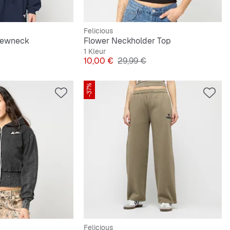
Felicious
rewneck
Flower Neckholder Top
1 Kleur
e Prijs
Prijs
Originele Prijs
10,00 €
29,99 €
-37%
Felicious