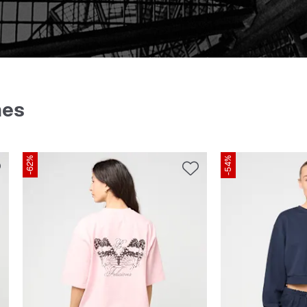
mes
-62%
-54%