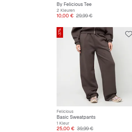
By Felicious Tee
2 Kleuren
Prijs
Originele Prijs
10,00 €
29,99 €
-37%
Felicious
Basic Sweatpants
1 Kleur
Prijs
Originele Prijs
25,00 €
39,99 €