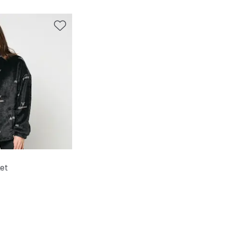
et
e Prijs