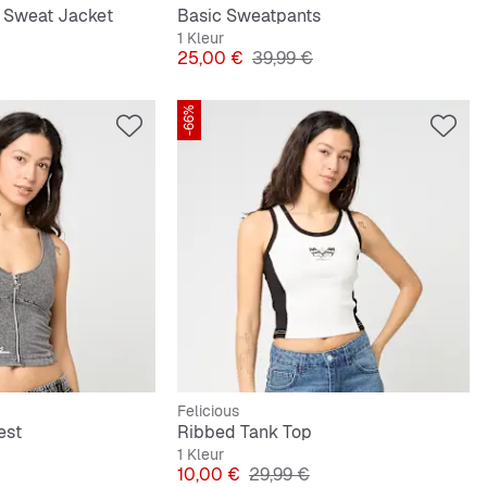
 Sweat Jacket
Basic Sweatpants
1 Kleur
e Prijs
Prijs
Originele Prijs
25,00 €
39,99 €
-66%
Felicious
est
Ribbed Tank Top
1 Kleur
 Prijs
Prijs
Originele Prijs
10,00 €
29,99 €