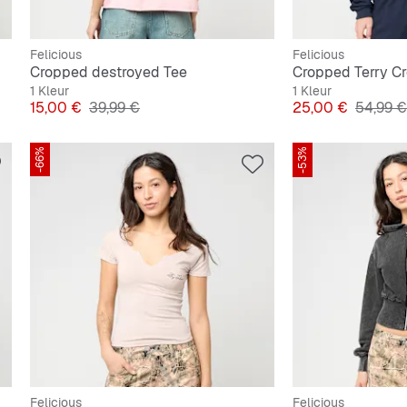
Felicious
Felicious
Cropped destroyed Tee
Cropped Terry C
1 Kleur
1 Kleur
Prijs
Originele Prijs
Prijs
Originel
15,00 €
39,99 €
25,00 €
54,99 €
-66%
-53%
Felicious
Felicious