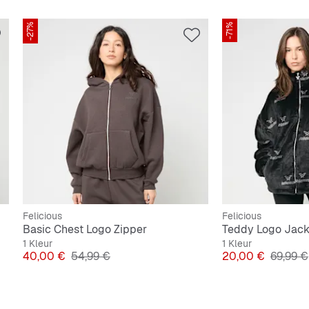
-27%
-71%
Felicious
Felicious
Basic Chest Logo Zipper
Teddy Logo Jack
1 Kleur
1 Kleur
Prijs
Originele Prijs
Prijs
Originel
40,00 €
54,99 €
20,00 €
69,99 €