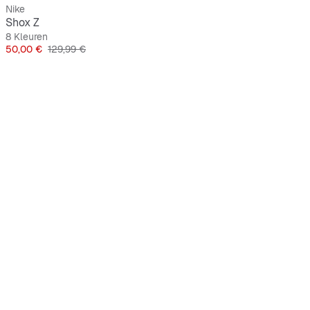
Nike
Shox Z
8 Kleuren
Prijs
Originele Prijs
50,00 €
129,99 €