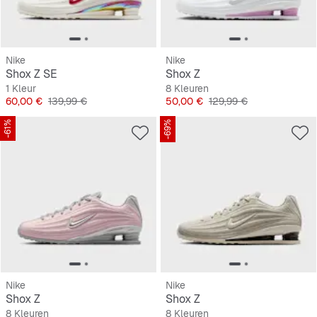
Nike
Nike
Shox Z SE
Shox Z
1 Kleur
8 Kleuren
Prijs
Originele Prijs
Prijs
Originele Prijs
60,00 €
139,99 €
50,00 €
129,99 €
-61%
-69%
Nike
Nike
Shox Z
Shox Z
8 Kleuren
8 Kleuren