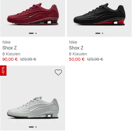
Nike
Nike
Shox Z
Shox Z
8 Kleuren
8 Kleuren
Prijs
Originele Prijs
Prijs
Originele Prijs
90,00 €
129,99 €
50,00 €
129,99 €
-61%