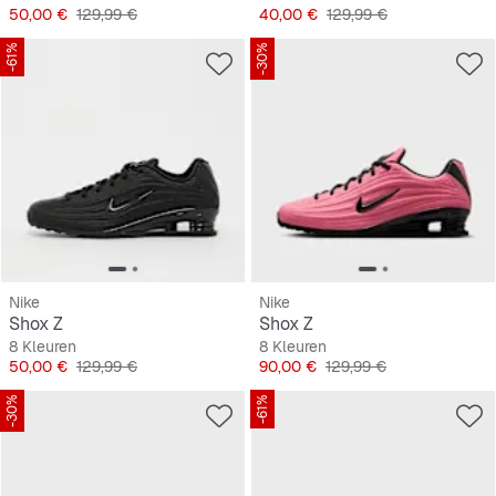
Prijs
Originele Prijs
Prijs
Originele Prijs
50,00 €
129,99 €
40,00 €
129,99 €
-61%
-30%
Nike
Nike
Shox Z
Shox Z
8 Kleuren
8 Kleuren
Prijs
Originele Prijs
Prijs
Originele Prijs
50,00 €
129,99 €
90,00 €
129,99 €
-30%
-61%