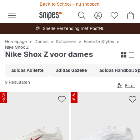
Back to School – nu shoppen!
Snelle verzending met PostNL
Homepage
Dames
Schoenen
Favorite Styles
Nike Shox Z
Nike Shox Z voor dames
adidas Adilette
adidas Gazelle
adidas Handball Sp
9 Resultaten
Filter
-57%
-61%