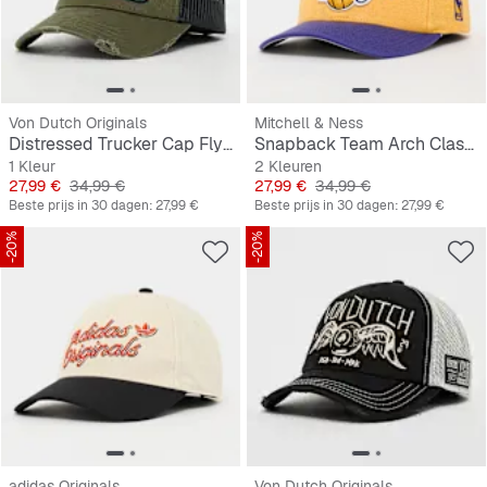
Von Dutch Originals
Mitchell & Ness
Distressed Trucker Cap Flying Eyeball
Snapback Team Arch Classic Red NBA LA Lakers
1 Kleur
2 Kleuren
Prijs
Originele Prijs
Prijs
Originele Prijs
27,99 €
34,99 €
27,99 €
34,99 €
Beste prijs in 30 dagen:
27,99 €
Beste prijs in 30 dagen:
27,99 €
-20%
-20%
adidas Originals
Von Dutch Originals