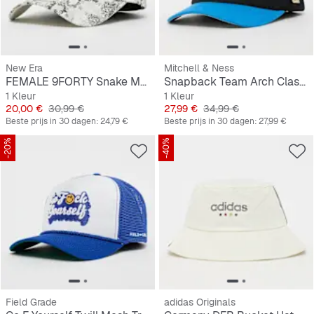
New Era
Mitchell & Ness
FEMALE 9FORTY Snake MLB New York Yankees
Snapback Team Arch Classic Red NBA Orlando Magic
1 Kleur
1 Kleur
Prijs
Originele Prijs
Prijs
Originele Prijs
20,00 €
30,99 €
27,99 €
34,99 €
Beste prijs in 30 dagen:
24,79 €
Beste prijs in 30 dagen:
27,99 €
-20%
-40%
Field Grade
adidas Originals