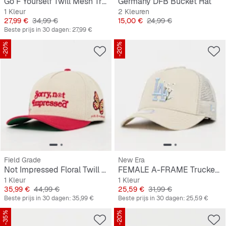
Go F Yourself Twill Mesh Trucker
Germany DFB Bucket Hat
1 Kleur
2 Kleuren
Prijs
Originele Prijs
Prijs
Originele Prijs
27,99 €
34,99 €
15,00 €
24,99 €
Beste prijs in 30 dagen:
27,99 €
-20%
-20%
Field Grade
New Era
Not Impressed Floral Twill Trucker
FEMALE A-FRAME Trucker Floral Los Angeles Dodgers
1 Kleur
1 Kleur
Prijs
Originele Prijs
Prijs
Originele Prijs
35,99 €
44,99 €
25,59 €
31,99 €
Beste prijs in 30 dagen:
35,99 €
Beste prijs in 30 dagen:
25,59 €
-35%
-20%