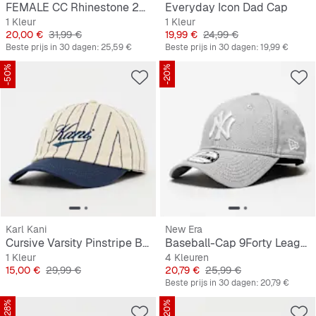
FEMALE CC Rhinestone 28211 MLB Anaheim Angels
Everyday Icon Dad Cap
1 Kleur
1 Kleur
Prijs
Originele Prijs
Prijs
Originele Prijs
20,00 €
31,99 €
19,99 €
24,99 €
Beste prijs in 30 dagen:
25,59 €
Beste prijs in 30 dagen:
19,99 €
-50%
-20%
Karl Kani
New Era
Cursive Varsity Pinstripe Baseball Cap off white/dark blue
Baseball-Cap 9Forty League Basic MLB New York Yankees
1 Kleur
4 Kleuren
Prijs
Originele Prijs
Prijs
Originele Prijs
15,00 €
29,99 €
20,79 €
25,99 €
Beste prijs in 30 dagen:
20,79 €
-28%
-20%