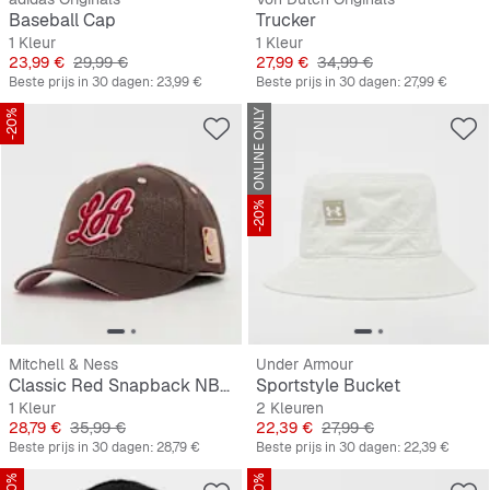
Baseball Cap
Trucker
1 Kleur
1 Kleur
Prijs
Originele Prijs
Prijs
Originele Prijs
23,99 €
29,99 €
27,99 €
34,99 €
Beste prijs in 30 dagen:
23,99 €
Beste prijs in 30 dagen:
27,99 €
-20%
ONLINE ONLY
-20%
Mitchell & Ness
Under Armour
Classic Red Snapback NBA LA Lakers
Sportstyle Bucket
1 Kleur
2 Kleuren
Prijs
Originele Prijs
Prijs
Originele Prijs
28,79 €
35,99 €
22,39 €
27,99 €
Beste prijs in 30 dagen:
28,79 €
Beste prijs in 30 dagen:
22,39 €
-20%
-20%