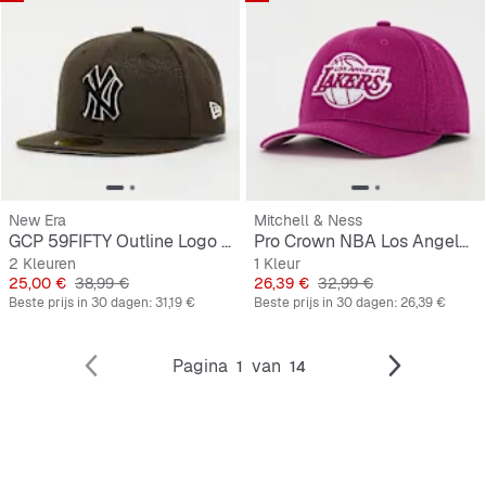
New Era
Mitchell & Ness
GCP 59FIFTY Outline Logo MLB New York Yankees
Pro Crown NBA Los Angeles Lakers
2 Kleuren
1 Kleur
Prijs
Originele Prijs
Prijs
Originele Prijs
25,00 €
38,99 €
26,39 €
32,99 €
Beste prijs in 30 dagen:
31,19 €
Beste prijs in 30 dagen:
26,39 €
Pagina
van
1
14