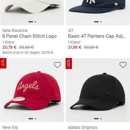
New Balance
'47
6 Panel Chain Stitch Logo
Basic 47 Painters Cap Adjustable
1 Kleur
1 Kleur
Prijs
Originele Prijs
Prijs
Originele Prijs
20,79 €
25,99 €
31,99 €
39,99 €
Beste prijs in 30 dagen:
20,79 €
-37%
-20%
New Era
adidas Originals