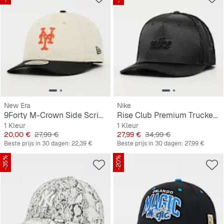
New Era
Nike
9Forty M-Crown Side Script New York Mets
Rise Club Premium Trucker Cap
1 Kleur
1 Kleur
Prijs
Originele Prijs
Prijs
Originele Prijs
20,00 €
27,99 €
27,99 €
34,99 €
Beste prijs in 30 dagen:
22,39 €
Beste prijs in 30 dagen:
27,99 €
-35%
-20%