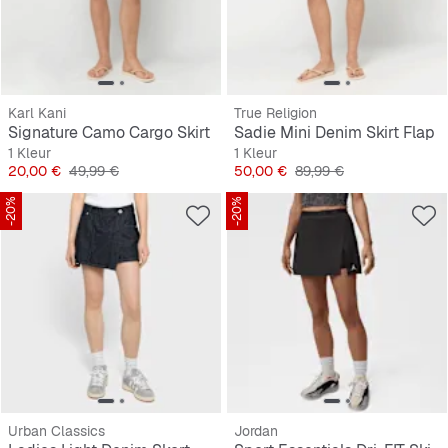
Karl Kani
True Religion
Signature Camo Cargo Skirt
Sadie Mini Denim Skirt Flap
1 Kleur
1 Kleur
Prijs
Originele Prijs
Prijs
Originele Prijs
20,00 €
49,99 €
50,00 €
89,99 €
-20%
-20%
Urban Classics
Jordan