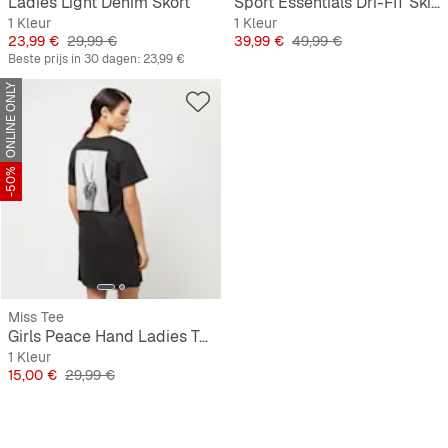
Ladies Light Denim Skort
Sport Essentials Dri-FIT Skirt
1 Kleur
1 Kleur
Prijs
Originele Prijs
Prijs
Originele Prijs
23,99 €
29,99 €
39,99 €
49,99 €
Beste prijs in 30 dagen:
23,99 €
ONLINE ONLY
-50%
Miss Tee
Girls Peace Hand Ladies Tee Dress
1 Kleur
Prijs
Originele Prijs
15,00 €
29,99 €