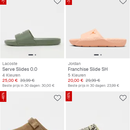
Lacoste
Jordan
Serve Slides 0.0
Franchise Slide SH
4 Kleuren
5 Kleuren
Prijs
Originele Prijs
Prijs
Originele Prijs
25,00 €
39,99 €
20,00 €
29,99 €
Beste prijs in 30 dagen:
30,00 €
Beste prijs in 30 dagen:
23,99 €
-46%
-16%