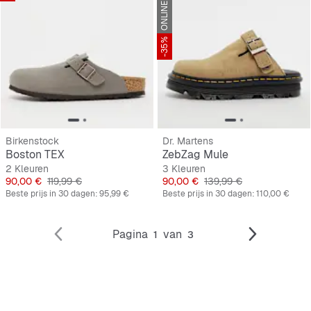
ONLINE ONLY
-35%
Birkenstock
Dr. Martens
Boston TEX
ZebZag Mule
2 Kleuren
3 Kleuren
Prijs
Originele Prijs
Prijs
Originele Prijs
90,00 €
119,99 €
90,00 €
139,99 €
Beste prijs in 30 dagen:
95,99 €
Beste prijs in 30 dagen:
110,00 €
Pagina
van
1
3