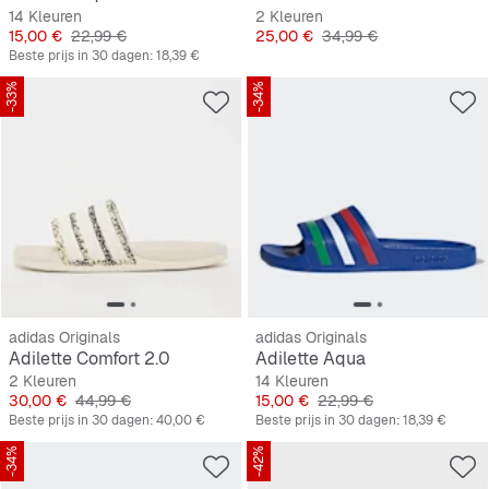
14 Kleuren
2 Kleuren
Prijs
Originele Prijs
Prijs
Originele Prijs
15,00 €
22,99 €
25,00 €
34,99 €
Beste prijs in 30 dagen:
18,39 €
-33%
-34%
adidas Originals
adidas Originals
Adilette Comfort 2.0
Adilette Aqua
2 Kleuren
14 Kleuren
Prijs
Originele Prijs
Prijs
Originele Prijs
30,00 €
44,99 €
15,00 €
22,99 €
Beste prijs in 30 dagen:
40,00 €
Beste prijs in 30 dagen:
18,39 €
-34%
-42%