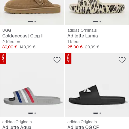
UGG
adidas Originals
Goldencoast Clog II
Adilette Lumia
2 Kleuren
1 Kleur
Prijs
Originele Prijs
Prijs
Originele Prijs
80,00 €
149,99 €
25,00 €
29,99 €
-34%
-28%
adidas Originals
adidas Originals
Adilette Aqua
Adilette OG CF