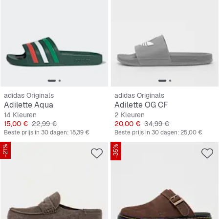
adidas Originals
adidas Originals
Adilette Aqua
Adilette OG CF
14 Kleuren
2 Kleuren
Prijs
Originele Prijs
Prijs
Originele Prijs
15,00 €
22,99 €
20,00 €
34,99 €
Beste prijs in 30 dagen:
18,39 €
Beste prijs in 30 dagen:
25,00 €
-21%
-35%