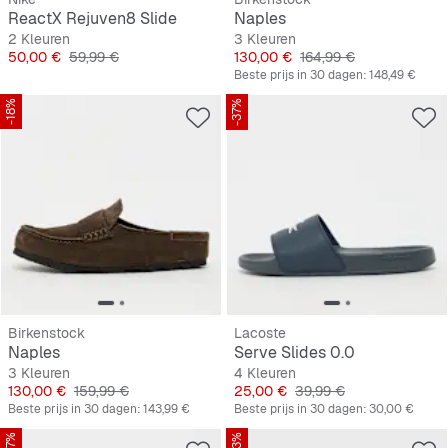
ReactX Rejuven8 Slide
Naples
2 Kleuren
3 Kleuren
Prijs
Originele Prijs
Prijs
Originele Prijs
50,00 €
59,99 €
130,00 €
164,99 €
Beste prijs in 30 dagen:
148,49 €
-18%
-37%
Birkenstock
Lacoste
Naples
Serve Slides 0.0
3 Kleuren
4 Kleuren
Prijs
Originele Prijs
Prijs
Originele Prijs
130,00 €
159,99 €
25,00 €
39,99 €
Beste prijs in 30 dagen:
143,99 €
Beste prijs in 30 dagen:
30,00 €
-37%
-33%