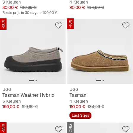
3 Kleuren
4 Kleuren
Prijs
Originele Prijs
Prijs
Originele Prijs
80,00 €
139,99 €
90,00 €
134,99 €
Beste prijs in 30 dagen:
100,00 €
-20%
-18%
UGG
UGG
Tasman Weather Hybrid
Tasman
5 Kleuren
4 Kleuren
Prijs
Originele Prijs
Prijs
Originele Prijs
160,00 €
199,99 €
110,00 €
134,99 €
Last Sizes
-25%