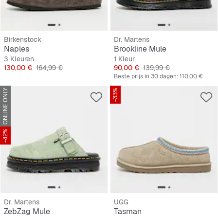
Birkenstock
Dr. Martens
Naples
Brookline Mule
3 Kleuren
1 Kleur
Prijs
Originele Prijs
Prijs
Originele Prijs
130,00 €
164,99 €
90,00 €
139,99 €
Beste prijs in 30 dagen:
110,00 €
ONLINE ONLY
-33%
-42%
Dr. Martens
UGG
ZebZag Mule
Tasman