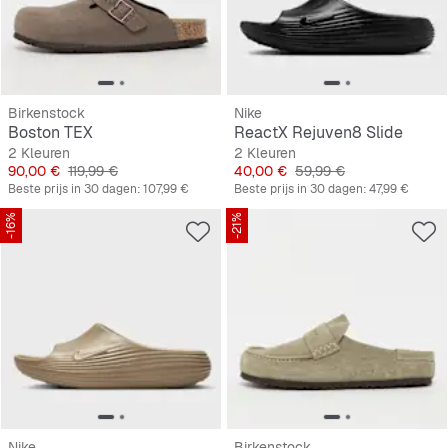
Birkenstock
Nike
Boston TEX
ReactX Rejuven8 Slide
2 Kleuren
2 Kleuren
Prijs
Originele Prijs
Prijs
Originele Prijs
90,00 €
119,99 €
40,00 €
59,99 €
Beste prijs in 30 dagen:
107,99 €
Beste prijs in 30 dagen:
47,99 €
-16%
-21%
Nike
Birkenstock